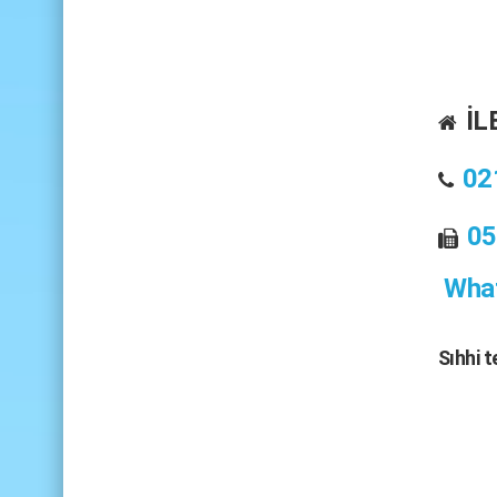
İL
02
05
What
Sıhhi 