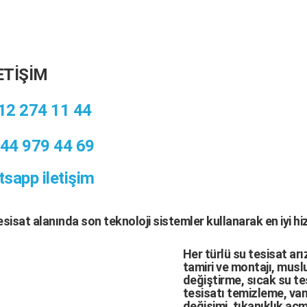
ETİŞİM
12 274 11 44
44 979 44 69
sapp iletişim
tesisat
alanında son teknoloji sistemler kullanarak en iyi h
Her türlü
su tesisat arı
tamiri
ve
montajı
,
muslu
değiştirme,
sıcak su te
tesisatı temizleme
,
van
değişimi
, tıkanıklık aç