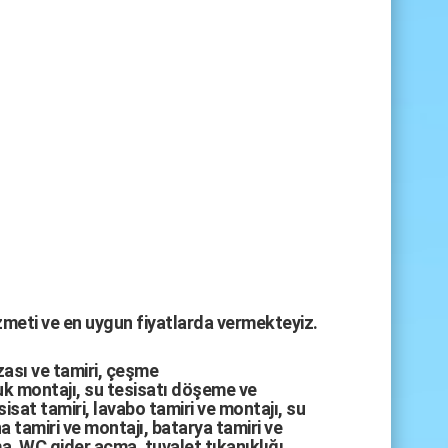
izmeti ve en uygun fiyatlarda vermekteyiz.
zası
ve tamiri,
çeşme
k montajı
,
su tesisatı döşeme
ve
sisat tamiri
,
lavabo tamiri
ve
montajı,
su
a tamiri
ve
montajı
,
batarya tamiri
ve
ma
,
WC gider açma
,
tuvalet tıkanıklığı