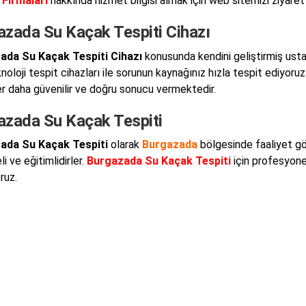
 Firmaları
hakkında hizmet bilgisi almak için web sitemizi ziyaret e
azada Su Kaçak Tespiti Cihazı
ada Su Kaçak Tespiti Cihazı
konusunda kendini geliştirmiş ustal
oloji tespit cihazları ile sorunun kaynağınız hızla tespit ediyoruz
er daha güvenilir ve doğru sonucu vermektedir.
azada Su Kaçak Tespiti
ada Su Kaçak Tespiti
olarak
Burgazada
bölgesinde faaliyet g
i ve eğitimlidirler.
Burgazada Su Kaçak Tespiti
için profesyonel
ruz.