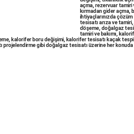
açma
,
rezervuar tamiri
kırmadan gider açma
,
b
ihtiyaçlarınızda çözüm
tesisatı arıza
ve tamiri,
döşeme,
doğalgaz tesi
tamiri ve bakımı, kalori
me, kalorifer boru değişimi, kalorifer tesisatı kaçak tespit
ı projelendirme gibi d
oğalgaz tesisatı
üzerine her konuda 