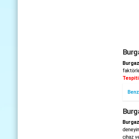
Burga
Burgaza
faktörl
Tespiti
Benz
Burg
Burgaz
deneyim
cihaz ve