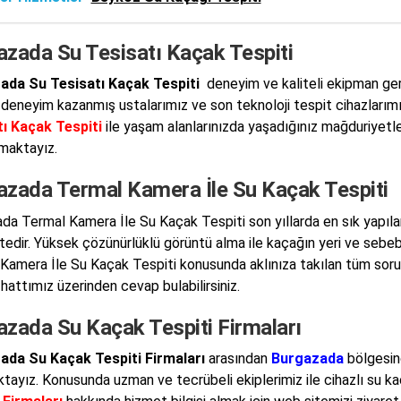
azada Su Tesisatı Kaçak Tespiti
ada Su Tesisatı Kaçak Tespiti
deneyim ve kaliteli ekipman ger
a deneyim kazanmış ustalarımız ve son teknoloji tespit cihazlarım
ı Kaçak Tespiti
ile yaşam alanlarınızda yaşadığınız mağduriyetler
maktayız.
azada Termal Kamera İle Su Kaçak Tespiti
da Termal Kamera İle Su Kaçak Tespiti son yıllarda en sık yapıl
edir. Yüksek çözünürlüklü görüntü alma ile kaçağın yeri ve sebeb
Kamera İle Su Kaçak Tespiti konusunda aklınıza takılan tüm sor
hattımız üzerinden cevap bulabilirsiniz.
azada Su Kaçak Tespiti Firmaları
ada Su Kaçak Tespiti Firmaları
arasından
Burgazada
bölgesind
ktayız. Konusunda uzman ve tecrübeli ekiplerimiz ile cihazlı su k