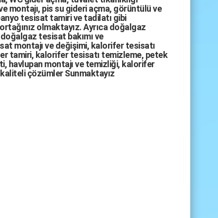
ve montajı,
pis su gideri açma
,
görüntülü ve
anyo tesisat tamiri
ve
tadilatı
gibi
 ortağınız olmaktayız. Ayrıca
doğalgaz
doğalgaz tesisat bakımı
ve
sat montajı
ve değişimi, kalorifer tesisatı
fer tamiri, kalorifer tesisatı temizleme, petek
i, havlupan montajı ve temizliği, kalorifer
kaliteli çözümler Sunmaktayız