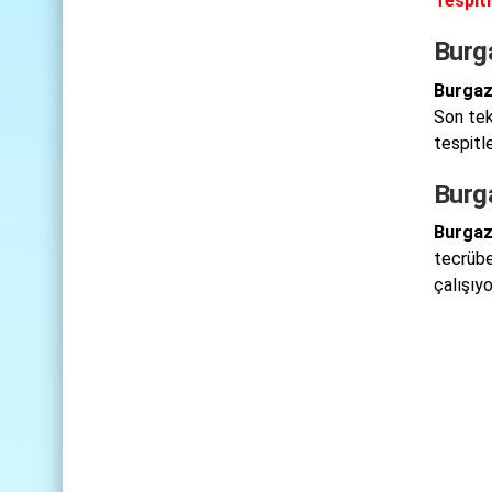
Tespiti
Burg
Burgaz
Son tekn
tespitl
Burg
Burgaz
tecrübel
çalışıyo