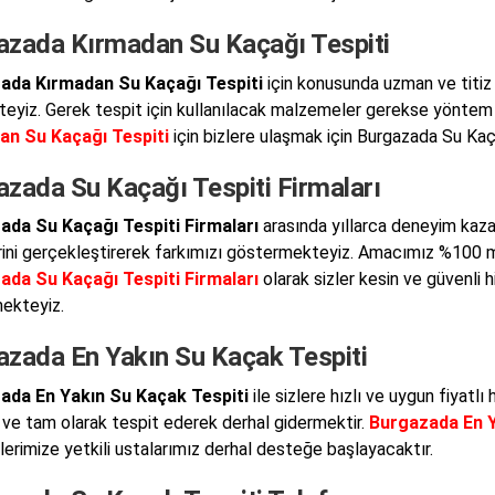
azada Kırmadan Su Kaçağı Tespiti
ada Kırmadan Su Kaçağı Tespiti
için konusunda uzman ve titiz
eyiz. Gerek tespit için kullanılacak malzemeler gerekse yöntem 
an Su Kaçağı Tespiti
için bizlere ulaşmak için Burgazada Su Kaça
azada Su Kaçağı Tespiti Firmaları
ada Su Kaçağı Tespiti Firmaları
arasında yıllarca deneyim kaza
rini gerçekleştirerek farkımızı göstermekteyiz. Amacımız %100 
ada Su Kaçağı Tespiti Firmaları
olarak sizler kesin ve güvenli 
ekteyiz.
azada En Yakın Su Kaçak Tespiti
ada En Yakın Su Kaçak Tespiti
ile sizlere hızlı ve uygun fiyatl
 ve tam olarak tespit ederek derhal gidermektir.
Burgazada En Y
lerimize yetkili ustalarımız derhal desteğe başlayacaktır.