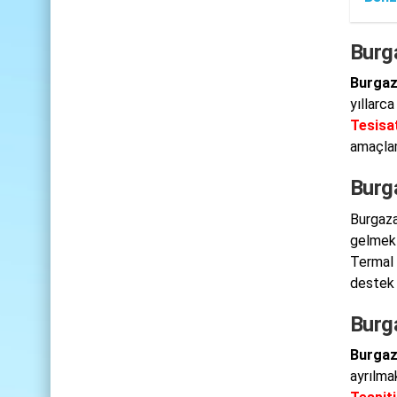
Burg
Burgaz
yıllarc
Tesisat
amaçla
Burg
Burgaza
gelmekt
Termal 
destek 
Burg
Burgaz
ayrılma