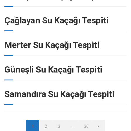
Çağlayan Su Kaçağı Tespiti
Merter Su Kaçağı Tespiti
Güneşli Su Kaçağı Tespiti
Samandıra Su Kaçağı Tespiti
Sayfa
Sayfa
Sayfa
Sayfa
1
2
3
…
36