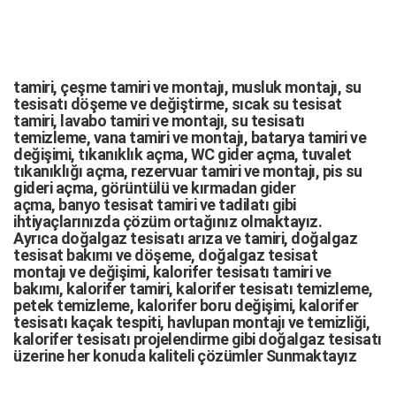
tamiri,
çeşme tamiri
ve
montajı
,
musluk montajı
,
su
tesisatı döşeme
ve değiştirme,
sıcak su tesisat
tamiri
,
lavabo tamiri
ve
montajı,
su tesisatı
temizleme
,
vana tamiri
ve
montajı
,
batarya tamiri
ve
değişimi
, tıkanıklık açma
,
WC gider açma
,
tuvalet
tıkanıklığı açma
,
rezervuar tamiri
ve montajı,
pis su
gideri açma
,
görüntülü ve kırmadan gider
açma
,
banyo tesisat tamiri
ve
tadilatı
gibi
ihtiyaçlarınızda çözüm ortağınız olmaktayız.
Ayrıca
doğalgaz tesisatı arıza
ve tamiri,
doğalgaz
tesisat bakımı
ve döşeme,
doğalgaz tesisat
montajı
ve değişimi, kalorifer tesisatı tamiri ve
bakımı, kalorifer tamiri, kalorifer tesisatı temizleme,
petek temizleme, kalorifer boru değişimi, kalorifer
tesisatı kaçak tespiti, havlupan montajı ve temizliği,
kalorifer tesisatı projelendirme gibi d
oğalgaz tesisatı
üzerine her konuda kaliteli çözümler Sunmaktayız