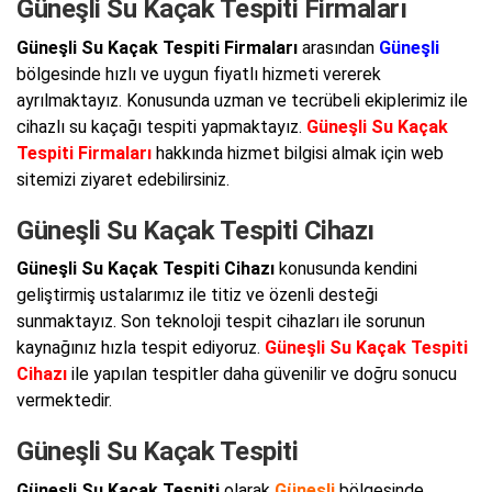
Güneşli Su Kaçak Tespiti Firmaları
Güneşli Su Kaçak Tespiti Firmaları
arasından
Güneşli
bölgesinde hızlı ve uygun fiyatlı hizmeti vererek
ayrılmaktayız. Konusunda uzman ve tecrübeli ekiplerimiz ile
cihazlı su kaçağı tespiti yapmaktayız.
Güneşli Su Kaçak
Tespiti Firmaları
hakkında hizmet bilgisi almak için web
sitemizi ziyaret edebilirsiniz.
Güneşli Su Kaçak Tespiti Cihazı
Güneşli Su Kaçak Tespiti Cihazı
konusunda kendini
geliştirmiş ustalarımız ile titiz ve özenli desteği
sunmaktayız. Son teknoloji tespit cihazları ile sorunun
kaynağınız hızla tespit ediyoruz.
Güneşli Su Kaçak Tespiti
Cihazı
ile yapılan tespitler daha güvenilir ve doğru sonucu
vermektedir.
Güneşli Su Kaçak Tespiti
Güneşli Su Kaçak Tespiti
olarak
Güneşli
bölgesinde