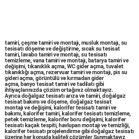
tamiri,
çeşme tamiri
ve
montajı
,
musluk montajı
,
su
tesisatı döşeme
ve değiştirme,
sıcak su tesisat
tamiri
,
lavabo tamiri
ve
montajı,
su tesisatı
temizleme
,
vana tamiri
ve
montajı
,
batarya tamiri
ve
değişimi
, tıkanıklık açma
,
WC gider açma
,
tuvalet
tıkanıklığı açma
,
rezervuar tamiri
ve montajı,
pis su
gideri açma
,
görüntülü ve kırmadan gider
açma
,
banyo tesisat tamiri
ve
tadilatı
gibi
ihtiyaçlarınızda çözüm ortağınız olmaktayız.
Ayrıca
doğalgaz tesisatı arıza
ve tamiri,
doğalgaz
tesisat bakımı
ve döşeme,
doğalgaz tesisat
montajı
ve değişimi, kalorifer tesisatı tamiri ve
bakımı, kalorifer tamiri, kalorifer tesisatı temizleme,
petek temizleme, kalorifer boru değişimi, kalorifer
tesisatı kaçak tespiti, havlupan montajı ve temizliği,
kalorifer tesisatı projelendirme gibi d
oğalgaz tesisatı
üzerine her konuda kaliteli çözümler Sunmaktayız