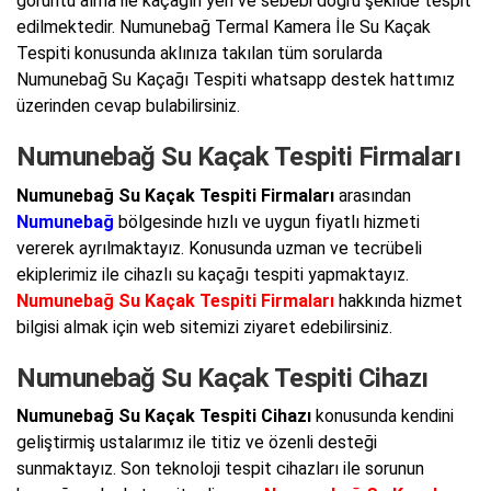
görüntü alma ile kaçağın yeri ve sebebi doğru şekilde tespit
edilmektedir. Numunebağ Termal Kamera İle Su Kaçak
Tespiti konusunda aklınıza takılan tüm sorularda
Numunebağ Su Kaçağı Tespiti whatsapp destek hattımız
üzerinden cevap bulabilirsiniz.
Numunebağ Su Kaçak Tespiti Firmaları
Numunebağ Su Kaçak Tespiti Firmaları
arasından
Numunebağ
bölgesinde hızlı ve uygun fiyatlı hizmeti
vererek ayrılmaktayız. Konusunda uzman ve tecrübeli
ekiplerimiz ile cihazlı su kaçağı tespiti yapmaktayız.
Numunebağ Su Kaçak Tespiti Firmaları
hakkında hizmet
bilgisi almak için web sitemizi ziyaret edebilirsiniz.
Numunebağ Su Kaçak Tespiti Cihazı
Numunebağ Su Kaçak Tespiti Cihazı
konusunda kendini
geliştirmiş ustalarımız ile titiz ve özenli desteği
sunmaktayız. Son teknoloji tespit cihazları ile sorunun