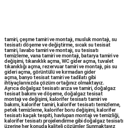
tamiri,
çeşme tamiri
ve
montajı
,
musluk montajı
,
su
tesisatı döşeme
ve değiştirme,
sıcak su tesisat
tamiri
,
lavabo tamiri
ve
montajı,
su tesisatı
temizleme
,
vana tamiri
ve
montajı
,
batarya tamiri
ve
değişimi
, tıkanıklık açma
,
WC gider açma
,
tuvalet
tıkanıklığı açma
,
rezervuar tamiri
ve montajı,
pis su
gideri açma
,
görüntülü ve kırmadan gider
açma
,
banyo tesisat tamiri
ve
tadilatı
gibi
ihtiyaçlarınızda çözüm ortağınız olmaktayız.
Ayrıca
doğalgaz tesisatı arıza
ve tamiri,
doğalgaz
tesisat bakımı
ve döşeme,
doğalgaz tesisat
montajı
ve değişimi, kalorifer tesisatı tamiri ve
bakımı, kalorifer tamiri, kalorifer tesisatı temizleme,
petek temizleme, kalorifer boru değişimi, kalorifer
tesisatı kaçak tespiti, havlupan montajı ve temizliği,
kalorifer tesisatı projelendirme gibi d
oğalgaz tesisatı
üzerine her konuda kaliteli çözümler Sunmaktayız