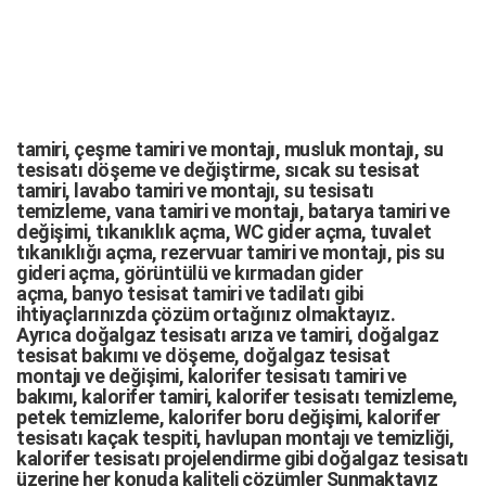
tamiri,
çeşme tamiri
ve
montajı
,
musluk montajı
,
su
tesisatı döşeme
ve değiştirme,
sıcak su tesisat
tamiri
,
lavabo tamiri
ve
montajı,
su tesisatı
temizleme
,
vana tamiri
ve
montajı
,
batarya tamiri
ve
değişimi
, tıkanıklık açma
,
WC gider açma
,
tuvalet
tıkanıklığı açma
,
rezervuar tamiri
ve montajı,
pis su
gideri açma
,
görüntülü ve kırmadan gider
açma
,
banyo tesisat tamiri
ve
tadilatı
gibi
ihtiyaçlarınızda çözüm ortağınız olmaktayız.
Ayrıca
doğalgaz tesisatı arıza
ve tamiri,
doğalgaz
tesisat bakımı
ve döşeme,
doğalgaz tesisat
montajı
ve değişimi, kalorifer tesisatı tamiri ve
bakımı, kalorifer tamiri, kalorifer tesisatı temizleme,
petek temizleme, kalorifer boru değişimi, kalorifer
tesisatı kaçak tespiti, havlupan montajı ve temizliği,
kalorifer tesisatı projelendirme gibi d
oğalgaz tesisatı
üzerine her konuda kaliteli çözümler Sunmaktayız