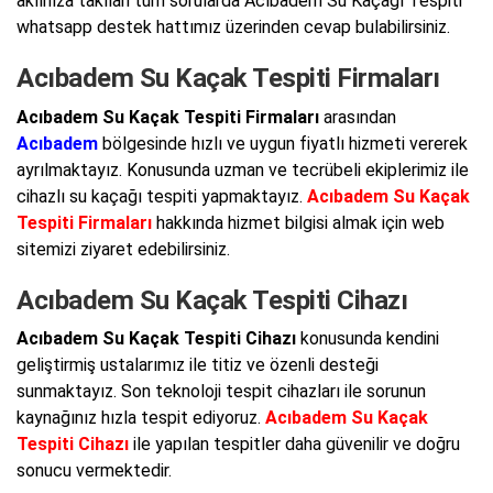
aklınıza takılan tüm sorularda Acıbadem Su Kaçağı Tespiti
whatsapp destek hattımız üzerinden cevap bulabilirsiniz.
Acıbadem Su Kaçak Tespiti Firmaları
Acıbadem Su Kaçak Tespiti Firmaları
arasından
Acıbadem
bölgesinde hızlı ve uygun fiyatlı hizmeti vererek
ayrılmaktayız. Konusunda uzman ve tecrübeli ekiplerimiz ile
cihazlı su kaçağı tespiti yapmaktayız.
Acıbadem Su Kaçak
Tespiti Firmaları
hakkında hizmet bilgisi almak için web
sitemizi ziyaret edebilirsiniz.
Acıbadem Su Kaçak Tespiti Cihazı
Acıbadem Su Kaçak Tespiti Cihazı
konusunda kendini
geliştirmiş ustalarımız ile titiz ve özenli desteği
sunmaktayız. Son teknoloji tespit cihazları ile sorunun
kaynağınız hızla tespit ediyoruz.
Acıbadem Su Kaçak
Tespiti Cihazı
ile yapılan tespitler daha güvenilir ve doğru
sonucu vermektedir.