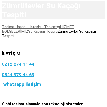
Zümrütevler Su Kaçağı
Tespiti
Tesisat Ustası - İstanbul Tesisatçı
HİZMET
BÖLGELERİMİZ
Su Kaçağı Tespiti
Zümrütevler Su Kaçağı
Tespiti
İLETİŞİM
0212 274 11 44
0544 979 44 69
Whatsapp iletişim
Sıhhi tesisat
alanında son teknoloji sistemler