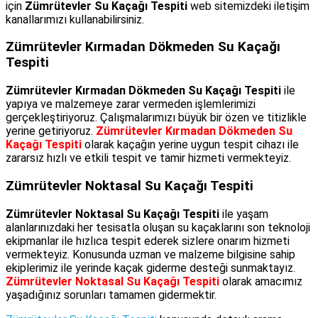
için
Zümrütevler Su Kaçağı Tespiti
web sitemizdeki iletişim
kanallarımızı kullanabilirsiniz.
Zümrütevler Kırmadan Dökmeden Su Kaçağı
Tespiti
Zümrütevler Kırmadan Dökmeden Su Kaçağı Tespiti
ile
yapıya ve malzemeye zarar vermeden işlemlerimizi
gerçekleştiriyoruz. Çalışmalarımızı büyük bir özen ve titizlikle
yerine getiriyoruz.
Zümrütevler Kırmadan Dökmeden Su
Kaçağı Tespiti
olarak kaçağın yerine uygun tespit cihazı ile
zararsız hızlı ve etkili tespit ve tamir hizmeti vermekteyiz.
Zümrütevler Noktasal Su Kaçağı Tespiti
Zümrütevler Noktasal Su Kaçağı Tespiti
ile yaşam
alanlarınızdaki her tesisatla oluşan su kaçaklarını son teknoloji
ekipmanlar ile hızlıca tespit ederek sizlere onarım hizmeti
vermekteyiz. Konusunda uzman ve malzeme bilgisine sahip
ekiplerimiz ile yerinde kaçak giderme desteği sunmaktayız.
Zümrütevler Noktasal Su Kaçağı Tespiti
olarak amacımız
yaşadığınız sorunları tamamen gidermektir.