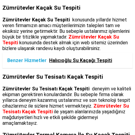
Zümrütevler Kaçak Su Tespiti
Zümrütevler Kaçak Su Tespiti
konusunda yıllardır hizmet
veren firmamızın amacı müşterilerimizin talepleri tam ve
eksiksiz yerine getirmektir. Bu sebeple ustalarımız işlemlerini
büyük bir titizlikle yapmaktadır.
Zümrütevler Kaçak Su
Tespiti
konusunda destek almak için web sitemiz üzerinden
bizlere ulaşarak randevu kaydı oluşturabilirsiniz.
Benzer Hizmetler
Halıcıoğlu Su Kaçağı Tespiti
Zümrütevler Su Tesisatı Kaçak Tespiti
Zümrütevler Su Tesisatı Kaçak Tespiti
deneyim ve kaliteli
ekipman gerektiren konulardandır. Bu sebeple firma olarak
yıllarca deneyim kazanmış ustalarımız ve son teknoloji tespit
cihazlarımız ile sizlere hizmet vermekteyiz.
Zümrütevler Su
Tesisatı Kaçak Tespiti
ile yaşam alanlarınızda yaşadığınız
mağduriyetleri hızlı ve etkili şekilde gidermeyi
amaçlamaktayız.
Zümrütevler Termal Kamera İle Su Kaçak Tespiti