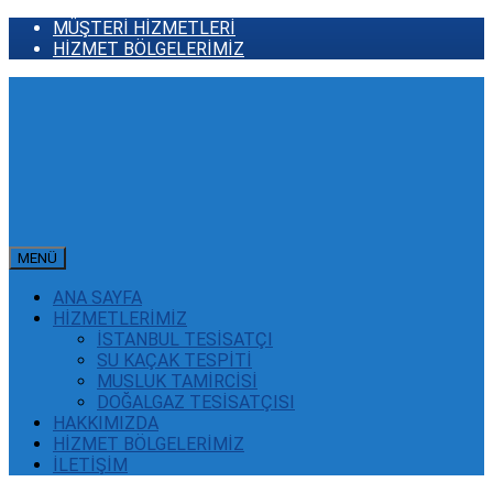
MÜŞTERİ HİZMETLERİ
HİZMET BÖLGELERİMİZ
MENÜ
ANA SAYFA
HİZMETLERİMİZ
İSTANBUL TESİSATÇI
SU KAÇAK TESPİTİ
MUSLUK TAMİRCİSİ
DOĞALGAZ TESİSATÇISI
HAKKIMIZDA
HİZMET BÖLGELERİMİZ
İLETİŞİM