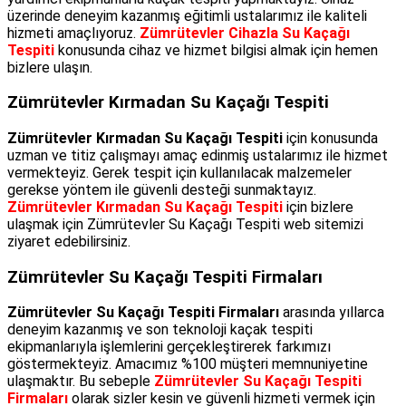
üzerinde deneyim kazanmış eğitimli ustalarımız ile kaliteli
hizmeti amaçlıyoruz.
Zümrütevler Cihazla Su Kaçağı
Tespiti
konusunda cihaz ve hizmet bilgisi almak için hemen
bizlere ulaşın.
Zümrütevler Kırmadan Su Kaçağı Tespiti
Zümrütevler Kırmadan Su Kaçağı Tespiti
için konusunda
uzman ve titiz çalışmayı amaç edinmiş ustalarımız ile hizmet
vermekteyiz. Gerek tespit için kullanılacak malzemeler
gerekse yöntem ile güvenli desteği sunmaktayız.
Zümrütevler Kırmadan Su Kaçağı Tespiti
için bizlere
ulaşmak için Zümrütevler Su Kaçağı Tespiti web sitemizi
ziyaret edebilirsiniz.
Zümrütevler Su Kaçağı Tespiti Firmaları
Zümrütevler Su Kaçağı Tespiti Firmaları
arasında yıllarca
deneyim kazanmış ve son teknoloji kaçak tespiti
ekipmanlarıyla işlemlerini gerçekleştirerek farkımızı
göstermekteyiz. Amacımız %100 müşteri memnuniyetine
ulaşmaktır. Bu sebeple
Zümrütevler Su Kaçağı Tespiti
Firmaları
olarak sizler kesin ve güvenli hizmeti vermek için