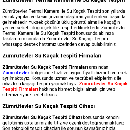
Zümrütevler Termal Kamera İle Su Kaçak Tespiti son yıllarda
en sık yapılan ve kesin çözüme ulaştıran yöntemlerin başında
gelmektedir. Yüksek çözünürlüklü görüntü alma ile kaçağın
yeri ve sebebi doğru şekilde tespit edilmektedir. Zümrütevler
Termal Kamera İle Su Kaçak Tespiti konusunda aklınıza
takılan tüm sorularda Zümrütevler Su Kaçağı Tespiti
whatsapp destek hattımız üzerinden cevap bulabilirsiniz.
Zümrütevler Su Kaçak Tespiti Firmaları
Zümrütevler Su Kaçak Tespiti Firmaları
arasından
Zümrütevler
bölgesinde hızlı ve uygun fiyatlı hizmeti vererek
ayrılmaktayız. Konusunda uzman ve tecrübeli ekiplerimiz ile
cihazlı su kaçağı tespiti yapmaktayız.
Zümrütevler Su Kaçak
Tespiti Firmaları
hakkında hizmet bilgisi almak için web
sitemizi ziyaret edebilirsiniz.
Zümrütevler Su Kaçak Tespiti Cihazı
Zümrütevler Su Kaçak Tespiti Cihazı
konusunda kendini
geliştirmiş ustalarımız ile titiz ve özenli desteği sunmaktayız.
Son teknoloji tespit cihazları ile sorunun kaynağınız hızla