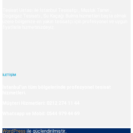
Tesisat Ustası ile İstanbul Tesisatçı , Musluk Tamiri ,
Doğalgaz Tesisatı , Su Kaçağı Bulma hizmetleri başta olmak
üzere bölgenize en yakın tesisatçı için profesyonel ve uygun
fiyatlarla hizmetinizdeyiz.
İLETİŞİM
İstanbul'un tüm bölgelerinde profesyonel tesisat
hizmetleri.
Müşteri Hizmetleri: 0212 274 11 44
Whatsapp ve Mobil: 0544 979 44 69
WordPress
ile güçlendirilmiştir..