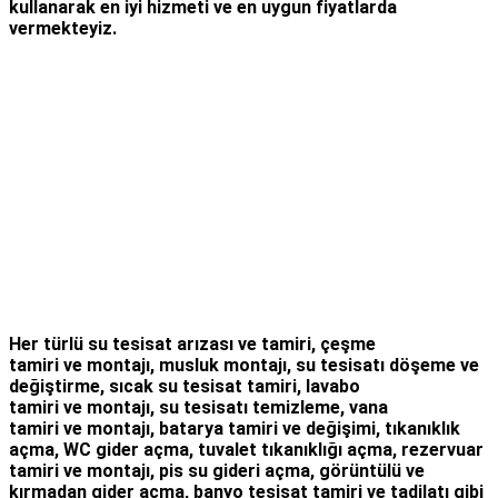
kullanarak en iyi hizmeti ve en uygun fiyatlarda
vermekteyiz.
Her türlü
su tesisat arızası
ve tamiri,
çeşme
tamiri
ve
montajı
,
musluk montajı
,
su tesisatı döşeme
ve
değiştirme,
sıcak su tesisat tamiri
,
lavabo
tamiri
ve
montajı,
su tesisatı temizleme
,
vana
tamiri
ve
montajı
,
batarya tamiri
ve değişimi
, tıkanıklık
açma
,
WC gider açma
,
tuvalet tıkanıklığı açma
,
rezervuar
tamiri
ve montajı,
pis su gideri açma
,
görüntülü ve
kırmadan gider açma
,
banyo tesisat tamiri
ve
tadilatı
gibi