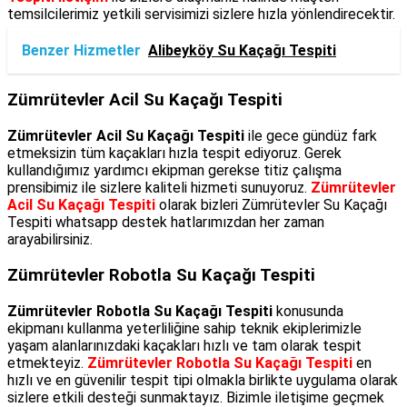
temsilcilerimiz yetkili servisimizi sizlere hızla yönlendirecektir.
Benzer Hizmetler
Alibeyköy Su Kaçağı Tespiti
Zümrütevler Acil Su Kaçağı Tespiti
Zümrütevler Acil Su Kaçağı Tespiti
ile gece gündüz fark
etmeksizin tüm kaçakları hızla tespit ediyoruz. Gerek
kullandığımız yardımcı ekipman gerekse titiz çalışma
prensibimiz ile sizlere kaliteli hizmeti sunuyoruz.
Zümrütevler
Acil Su Kaçağı Tespiti
olarak bizleri Zümrütevler Su Kaçağı
Tespiti whatsapp destek hatlarımızdan her zaman
arayabilirsiniz.
Zümrütevler Robotla Su Kaçağı Tespiti
Zümrütevler Robotla Su Kaçağı Tespiti
konusunda
ekipmanı kullanma yeterliliğine sahip teknik ekiplerimizle
yaşam alanlarınızdaki kaçakları hızlı ve tam olarak tespit
etmekteyiz.
Zümrütevler Robotla Su Kaçağı Tespiti
en
hızlı ve en güvenilir tespit tipi olmakla birlikte uygulama olarak
sizlere etkili desteği sunmaktayız. Bizimle iletişime geçmek