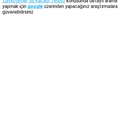
Zümrütevler Su Kaçağı Tespiti
konusunda detaylı arama
yapmak için
google
üzerinden yapacağınız araştırmalara
güvenebilirsiniz.