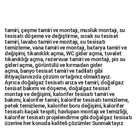
tamiri,
çeşme tamiri
ve
montajı
,
musluk montajı
,
su
tesisatı döşeme
ve değiştirme,
sıcak su tesisat
tamiri
,
lavabo tamiri
ve
montajı,
su tesisatı
temizleme
,
vana tamiri
ve
montajı
,
batarya tamiri
ve
değişimi
, tıkanıklık açma
,
WC gider açma
,
tuvalet
tıkanıklığı açma
,
rezervuar tamiri
ve montajı,
pis su
gideri açma
,
görüntülü ve kırmadan gider
açma
,
banyo tesisat tamiri
ve
tadilatı
gibi
ihtiyaçlarınızda çözüm ortağınız olmaktayız.
Ayrıca
doğalgaz tesisatı arıza
ve tamiri,
doğalgaz
tesisat bakımı
ve döşeme,
doğalgaz tesisat
montajı
ve değişimi, kalorifer tesisatı tamiri ve
bakımı, kalorifer tamiri, kalorifer tesisatı temizleme,
petek temizleme, kalorifer boru değişimi, kalorifer
tesisatı kaçak tespiti, havlupan montajı ve temizliği,
kalorifer tesisatı projelendirme gibi d
oğalgaz tesisatı
üzerine her konuda kaliteli çözümler Sunmaktayız