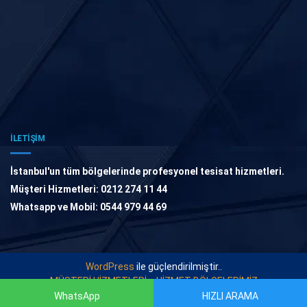
İLETİŞİM
İstanbul'un tüm bölgelerinde profesyonel tesisat hizmetleri.
Müşteri Hizmetleri: 0212 274 11 44
Whatsapp ve Mobil: 0544 979 44 69
WordPress
ile güçlendirilmiştir..
MÜŞTERİ HİZMETLERİ
HİZMET BÖLGELERİMİZ
WhatsApp
HIZLI ARAMA
© 2021
TESİSAT USTASI
. Tüm Hakları Saklıdır.