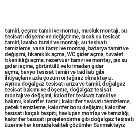
tamiri,
çeşme tamiri
ve
montajı
,
musluk montajı
,
su
tesisatı döşeme
ve değiştirme,
sıcak su tesisat
tamiri
,
lavabo tamiri
ve
montajı,
su tesisatı
temizleme
,
vana tamiri
ve
montajı
,
batarya tamiri
ve
değişimi
, tıkanıklık açma
,
WC gider açma
,
tuvalet
tıkanıklığı açma
,
rezervuar tamiri
ve montajı,
pis su
gideri açma
,
görüntülü ve kırmadan gider
açma
,
banyo tesisat tamiri
ve
tadilatı
gibi
ihtiyaçlarınızda çözüm ortağınız olmaktayız.
Ayrıca
doğalgaz tesisatı arıza
ve tamiri,
doğalgaz
tesisat bakımı
ve döşeme,
doğalgaz tesisat
montajı
ve değişimi, kalorifer tesisatı tamiri ve
bakımı, kalorifer tamiri, kalorifer tesisatı temizleme,
petek temizleme, kalorifer boru değişimi, kalorifer
tesisatı kaçak tespiti, havlupan montajı ve temizliği,
kalorifer tesisatı projelendirme gibi d
oğalgaz tesisatı
üzerine her konuda kaliteli çözümler Sunmaktayız