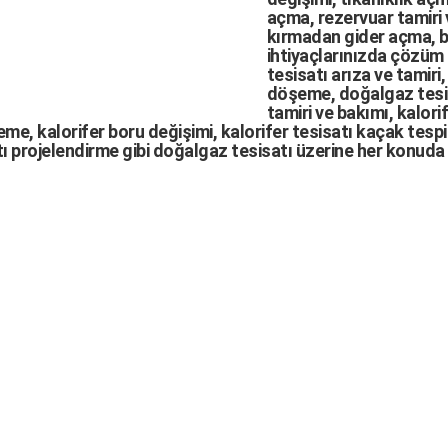
açma
,
rezervuar tamiri
kırmadan gider açma
,
b
ihtiyaçlarınızda çözüm
tesisatı arıza
ve tamiri,
döşeme,
doğalgaz tesi
tamiri ve bakımı, kalori
me, kalorifer boru değişimi, kalorifer tesisatı kaçak tespit
ı projelendirme gibi d
oğalgaz tesisatı
üzerine her konuda 