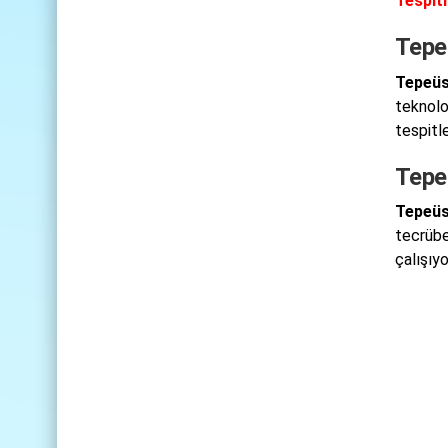
Tespiti
Tepe
Tepeüs
teknoloj
tespitl
Tepe
Tepeüs
tecrübel
çalışıyo