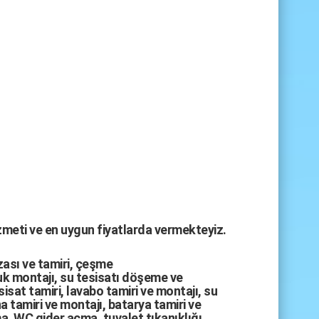
izmeti ve en uygun fiyatlarda vermekteyiz.
zası
ve tamiri,
çeşme
k montajı
,
su tesisatı döşeme
ve
sisat tamiri
,
lavabo tamiri
ve
montajı,
su
a tamiri
ve
montajı
,
batarya tamiri
ve
ma
,
WC gider açma
,
tuvalet tıkanıklığı