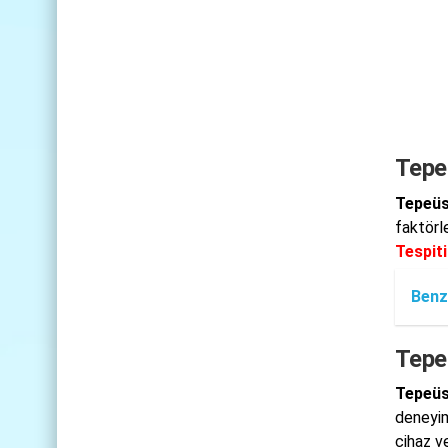
Tepeü
Tepeüst
faktörl
Tespiti
Benz
Tepe
Tepeüs
deneyim
cihaz ve