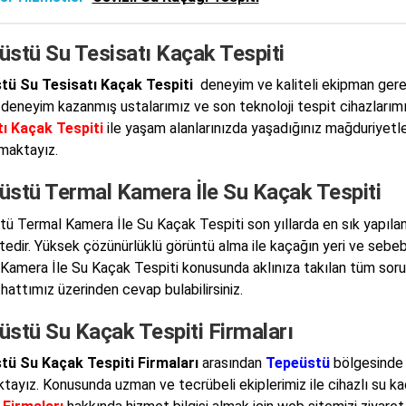
üstü Su Tesisatı Kaçak Tespiti
tü Su Tesisatı Kaçak Tespiti
deneyim ve kaliteli ekipman gerek
a deneyim kazanmış ustalarımız ve son teknoloji tespit cihazlarım
ı Kaçak Tespiti
ile yaşam alanlarınızda yaşadığınız mağduriyetler
maktayız.
üstü Termal Kamera İle Su Kaçak Tespiti
ü Termal Kamera İle Su Kaçak Tespiti son yıllarda en sık yapıla
edir. Yüksek çözünürlüklü görüntü alma ile kaçağın yeri ve sebeb
Kamera İle Su Kaçak Tespiti konusunda aklınıza takılan tüm so
hattımız üzerinden cevap bulabilirsiniz.
üstü Su Kaçak Tespiti Firmaları
tü Su Kaçak Tespiti Firmaları
arasından
Tepeüstü
bölgesinde h
ktayız. Konusunda uzman ve tecrübeli ekiplerimiz ile cihazlı su k