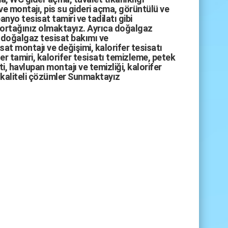
ve montajı,
pis su gideri açma
,
görüntülü ve
anyo tesisat tamiri
ve
tadilatı
gibi
 ortağınız olmaktayız. Ayrıca
doğalgaz
doğalgaz tesisat bakımı
ve
sat montajı
ve değişimi, kalorifer tesisatı
fer tamiri, kalorifer tesisatı temizleme, petek
i, havlupan montajı ve temizliği, kalorifer
kaliteli çözümler Sunmaktayız