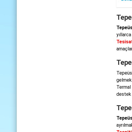
Tepe
Tepeüs
yıllarc
Tesisat
amaçla
Tepe
Tepeüst
gelmekt
Termal 
destek 
Tepe
Tepeüs
ayrılma