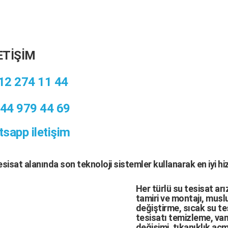
ETİŞİM
12 274 11 44
44 979 44 69
sapp iletişim
tesisat
alanında son teknoloji sistemler kullanarak en iyi h
Her türlü
su tesisat arı
tamiri
ve
montajı
,
muslu
değiştirme,
sıcak su te
tesisatı temizleme
,
van
değişimi
, tıkanıklık aç