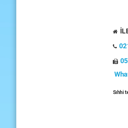
İL
02
05
What
Sıhhi 