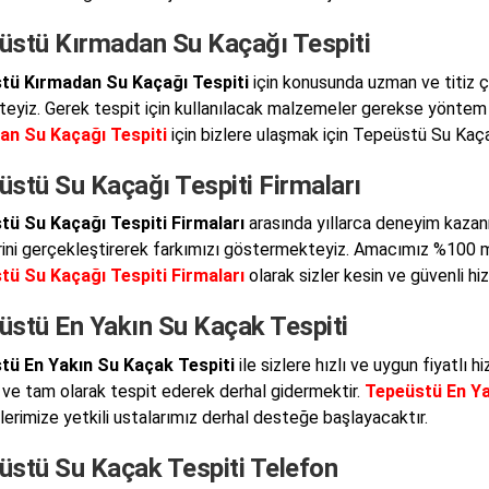
üstü Kırmadan Su Kaçağı Tespiti
tü Kırmadan Su Kaçağı Tespiti
için konusunda uzman ve titiz ç
eyiz. Gerek tespit için kullanılacak malzemeler gerekse yöntem 
an Su Kaçağı Tespiti
için bizlere ulaşmak için Tepeüstü Su Kaçağ
stü Su Kaçağı Tespiti Firmaları
tü Su Kaçağı Tespiti Firmaları
arasında yıllarca deneyim kazanm
rini gerçekleştirerek farkımızı göstermekteyiz. Amacımız %100 
tü Su Kaçağı Tespiti Firmaları
olarak sizler kesin ve güvenli h
üstü En Yakın Su Kaçak Tespiti
tü En Yakın Su Kaçak Tespiti
ile sizlere hızlı ve uygun fiyatlı
 ve tam olarak tespit ederek derhal gidermektir.
Tepeüstü En Ya
lerimize yetkili ustalarımız derhal desteğe başlayacaktır.
üstü Su Kaçak Tespiti Telefon