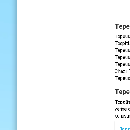
Tepe
Tepeüst
Tespiti
Tepeüst
Tepeüst
Tepeüst
Cihazı,
Tepeüst
Tepe
Tepeüs
yerine g
konusun
Benz