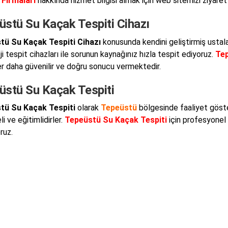
 Firmaları
hakkında hizmet bilgisi almak için web sitemizi ziyaret e
üstü Su Kaçak Tespiti Cihazı
tü Su Kaçak Tespiti Cihazı
konusunda kendini geliştirmiş ustala
i tespit cihazları ile sorunun kaynağınız hızla tespit ediyoruz.
Tep
er daha güvenilir ve doğru sonucu vermektedir.
üstü Su Kaçak Tespiti
tü Su Kaçak Tespiti
olarak
Tepeüstü
bölgesinde faaliyet göst
i ve eğitimlidirler.
Tepeüstü Su Kaçak Tespiti
için profesyonel 
ruz.