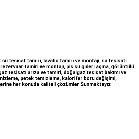
 su tesisat tamiri
,
lavabo tamiri
ve
montajı,
su tesisatı
,
rezervuar tamiri
ve montajı,
pis su gideri açma
,
görüntülü
az tesisatı arıza
ve tamiri,
doğalgaz tesisat bakımı
ve
temizleme, petek temizleme, kalorifer boru değişimi,
erine her konuda kaliteli çözümler Sunmaktayız