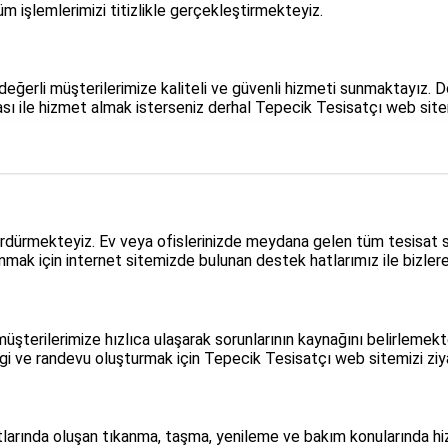
m işlemlerimizi titizlikle gerçekleştirmekteyiz.
eğerli müşterilerimize kaliteli ve güvenli hizmeti sunmaktayız. Do
sı ile hizmet almak isterseniz derhal Tepecik Tesisatçı web sitemi
rdürmekteyiz. Ev veya ofislerinizde meydana gelen tüm tesisat sor
nmak için internet sitemizde bulunan destek hatlarımız ile bizlere u
şterilerimize hızlıca ulaşarak sorunlarının kaynağını belirleme
gi ve randevu oluşturmak için Tepecik Tesisatçı web sitemizi ziyar
atlarında oluşan tıkanma, taşma, yenileme ve bakım konularında h