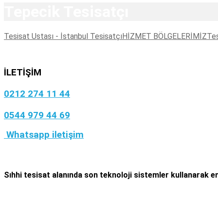
Tepecik Tesisatçı
Tesisat Ustası - İstanbul Tesisatçı
HİZMET BÖLGELERİMİZ
Tes
İLETİŞİM
0212 274 11 44
0544 979 44 69
Whatsapp iletişim
Sıhhi tesisat
alanında son teknoloji sistemler kullanarak en