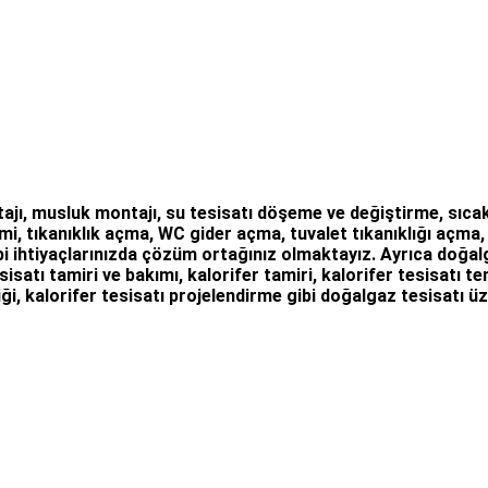
ajı
,
musluk montajı
,
su tesisatı döşeme
ve değiştirme,
sıcak
mi
, tıkanıklık açma
,
WC gider açma
,
tuvalet tıkanıklığı açma
i ihtiyaçlarınızda çözüm ortağınız olmaktayız. Ayrıca
doğalg
sisatı tamiri ve bakımı, kalorifer tamiri, kalorifer tesisatı 
ği, kalorifer tesisatı projelendirme gibi d
oğalgaz tesisatı
üz