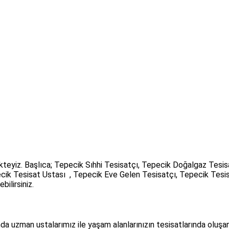
kteyiz. Başlıca; Tepecik Sıhhi Tesisatçı, Tepecik Doğalgaz Tesis
ecik Tesisat Ustası , Tepecik Eve Gelen Tesisatçı, Tepecik Tesi
bilirsiniz.
da uzman ustalarımız ile yaşam alanlarınızın tesisatlarında oluş