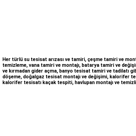
Her türlü
su tesisat arızası
ve tamiri,
çeşme tamiri
ve
mont
temizleme
,
vana tamiri
ve
montajı
,
batarya tamiri
ve değişi
ve kırmadan gider açma
,
banyo tesisat tamiri
ve
tadilatı
gib
döşeme,
doğalgaz tesisat montajı
ve değişimi, kalorifer te
kalorifer tesisatı kaçak tespiti, havlupan montajı ve temizli