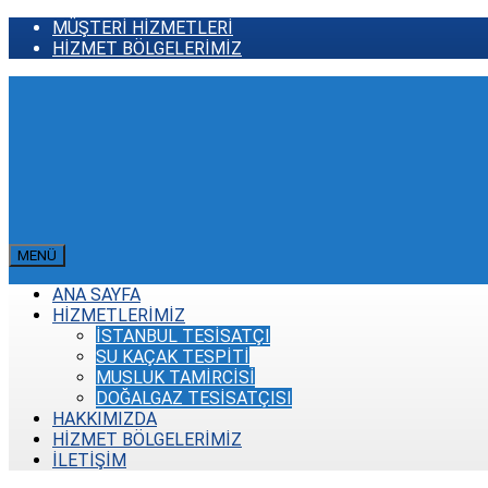
MÜŞTERİ HİZMETLERİ
HİZMET BÖLGELERİMİZ
MENÜ
ANA SAYFA
HİZMETLERİMİZ
İSTANBUL TESİSATÇI
SU KAÇAK TESPİTİ
MUSLUK TAMİRCİSİ
DOĞALGAZ TESİSATÇISI
HAKKIMIZDA
HİZMET BÖLGELERİMİZ
İLETİŞİM