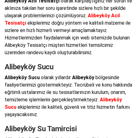
Alibeyköy Acil Tesisatçı
olarak karşılaştığınız her sorun ve
aklınıza takılan her soru işaretinde sizlere hızlı bir şekilde
ulaşarak problemlerinizi çözümlüyoruz.
Alibeyköy Acil
Tesisatçı
ekiplerimiz doğru yöntem ve kaliteli malzeme ile
sizlere en hızlı hizmeti vermeyi amaçlamaktayız.
Hizmetlerimizden faydalanmak için web sitemizde bulunan
Alibeyköy Tesisatçı müşteri hizmetleri temsilcimiz
üzerinden randevu kaydı oluşturabilirsiniz.
Alibeyköy Sucu
Alibeyköy Sucu
olarak yıllardır
Alibeyköy
bölgesinde
faaliyetlerimizi göstermekteyiz. Tecrübeli ve konu hakkında
eğitimli ustalarımız ile su tesisatlarınızın kurulum, onarım,
temizleme işlemlerini gerçekleştirmekteyiz.
Alibeyköy
Sucu
ekiplerimiz ile kaliteli, güvenli ve titiz hizmetin farkını
yaşayacaksınız.
Alibeyköy Su Tamircisi