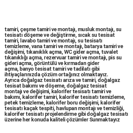
tamiri,
çeşme tamiri
ve
montajı
,
musluk montajı
,
su
tesisatı döşeme
ve değiştirme,
sıcak su tesisat
tamiri
,
lavabo tamiri
ve
montajı,
su tesisatı
temizleme
,
vana tamiri
ve
montajı
,
batarya tamiri
ve
değişimi
, tıkanıklık açma
,
WC gider açma
,
tuvalet
tıkanıklığı açma
,
rezervuar tamiri
ve montajı,
pis su
gideri açma
,
görüntülü ve kırmadan gider
açma
,
banyo tesisat tamiri
ve
tadilatı
gibi
ihtiyaçlarınızda çözüm ortağınız olmaktayız.
Ayrıca
doğalgaz tesisatı arıza
ve tamiri,
doğalgaz
tesisat bakımı
ve döşeme,
doğalgaz tesisat
montajı
ve değişimi, kalorifer tesisatı tamiri ve
bakımı, kalorifer tamiri, kalorifer tesisatı temizleme,
petek temizleme, kalorifer boru değişimi, kalorifer
tesisatı kaçak tespiti, havlupan montajı ve temizliği,
kalorifer tesisatı projelendirme gibi d
oğalgaz tesisatı
üzerine her konuda kaliteli çözümler Sunmaktayız