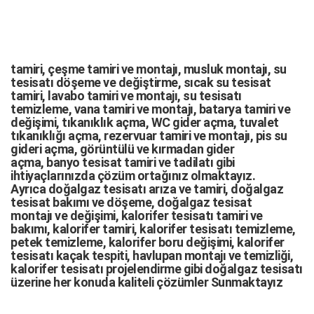
tamiri,
çeşme tamiri
ve
montajı
,
musluk montajı
,
su
tesisatı döşeme
ve değiştirme,
sıcak su tesisat
tamiri
,
lavabo tamiri
ve
montajı,
su tesisatı
temizleme
,
vana tamiri
ve
montajı
,
batarya tamiri
ve
değişimi
, tıkanıklık açma
,
WC gider açma
,
tuvalet
tıkanıklığı açma
,
rezervuar tamiri
ve montajı,
pis su
gideri açma
,
görüntülü ve kırmadan gider
açma
,
banyo tesisat tamiri
ve
tadilatı
gibi
ihtiyaçlarınızda çözüm ortağınız olmaktayız.
Ayrıca
doğalgaz tesisatı arıza
ve tamiri,
doğalgaz
tesisat bakımı
ve döşeme,
doğalgaz tesisat
montajı
ve değişimi, kalorifer tesisatı tamiri ve
bakımı, kalorifer tamiri, kalorifer tesisatı temizleme,
petek temizleme, kalorifer boru değişimi, kalorifer
tesisatı kaçak tespiti, havlupan montajı ve temizliği,
kalorifer tesisatı projelendirme gibi d
oğalgaz tesisatı
üzerine her konuda kaliteli çözümler Sunmaktayız