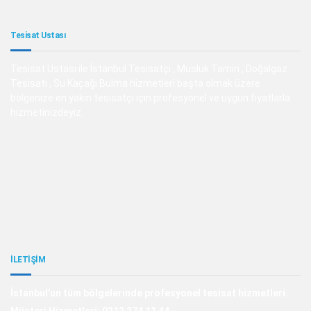
Tesisat Ustası
Tesisat Ustası ile İstanbul Tesisatçı , Musluk Tamiri , Doğalgaz
Tesisatı , Su Kaçağı Bulma hizmetleri başta olmak üzere
bölgenize en yakın tesisatçı için profesyonel ve uygun fiyatlarla
hizmetinizdeyiz.
İLETİŞİM
İstanbul'un tüm bölgelerinde profesyonel tesisat hizmetleri.
Müşteri Hizmetleri: 0212 274 11 44