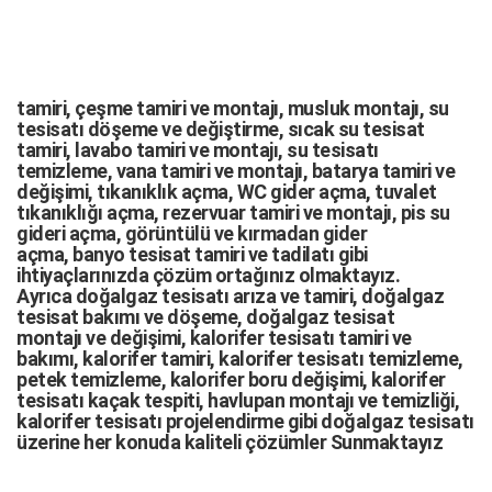
tamiri,
çeşme tamiri
ve
montajı
,
musluk montajı
,
su
tesisatı döşeme
ve değiştirme,
sıcak su tesisat
tamiri
,
lavabo tamiri
ve
montajı,
su tesisatı
temizleme
,
vana tamiri
ve
montajı
,
batarya tamiri
ve
değişimi
, tıkanıklık açma
,
WC gider açma
,
tuvalet
tıkanıklığı açma
,
rezervuar tamiri
ve montajı,
pis su
gideri açma
,
görüntülü ve kırmadan gider
açma
,
banyo tesisat tamiri
ve
tadilatı
gibi
ihtiyaçlarınızda çözüm ortağınız olmaktayız.
Ayrıca
doğalgaz tesisatı arıza
ve tamiri,
doğalgaz
tesisat bakımı
ve döşeme,
doğalgaz tesisat
montajı
ve değişimi, kalorifer tesisatı tamiri ve
bakımı, kalorifer tamiri, kalorifer tesisatı temizleme,
petek temizleme, kalorifer boru değişimi, kalorifer
tesisatı kaçak tespiti, havlupan montajı ve temizliği,
kalorifer tesisatı projelendirme gibi d
oğalgaz tesisatı
üzerine her konuda kaliteli çözümler Sunmaktayız