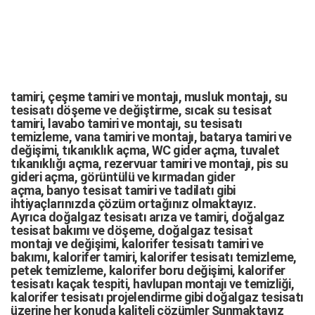
tamiri,
çeşme tamiri
ve
montajı
,
musluk montajı
,
su
tesisatı döşeme
ve değiştirme,
sıcak su tesisat
tamiri
,
lavabo tamiri
ve
montajı,
su tesisatı
temizleme
,
vana tamiri
ve
montajı
,
batarya tamiri
ve
değişimi
, tıkanıklık açma
,
WC gider açma
,
tuvalet
tıkanıklığı açma
,
rezervuar tamiri
ve montajı,
pis su
gideri açma
,
görüntülü ve kırmadan gider
açma
,
banyo tesisat tamiri
ve
tadilatı
gibi
ihtiyaçlarınızda çözüm ortağınız olmaktayız.
Ayrıca
doğalgaz tesisatı arıza
ve tamiri,
doğalgaz
tesisat bakımı
ve döşeme,
doğalgaz tesisat
montajı
ve değişimi, kalorifer tesisatı tamiri ve
bakımı, kalorifer tamiri, kalorifer tesisatı temizleme,
petek temizleme, kalorifer boru değişimi, kalorifer
tesisatı kaçak tespiti, havlupan montajı ve temizliği,
kalorifer tesisatı projelendirme gibi d
oğalgaz tesisatı
üzerine her konuda kaliteli çözümler Sunmaktayız