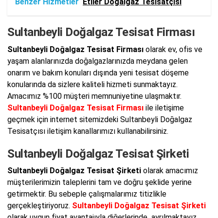
Benzer Hizmetler
Etiler Doğalgaz Tesisatçısı
Sultanbeyli Doğalgaz Tesisat Firması
Sultanbeyli Doğalgaz Tesisat Firması
olarak ev, ofis ve
yaşam alanlarınızda doğalgazlarınızda meydana gelen
onarım ve bakım konuları dışında yeni tesisat döşeme
konularında da sizlere kaliteli hizmeti sunmaktayız.
Amacımız %100 müşteri memnuniyetine ulaşmaktır.
Sultanbeyli Doğalgaz Tesisat Firması
ile iletişime
geçmek için internet sitemizdeki Sultanbeyli Doğalgaz
Tesisatçısı iletişim kanallarımızı kullanabilirsiniz.
Sultanbeyli Doğalgaz Tesisat Şirketi
Sultanbeyli Doğalgaz Tesisat Şirketi
olarak amacımız
müşterilerimizin taleplerini tam ve doğru şeklide yerine
getirmektir. Bu sebeple çalışmalarımız titizlikle
gerçekleştiriyoruz.
Sultanbeyli Doğalgaz Tesisat Şirketi
olarak uygun fiyat avantajıyla diğerlerinde ayrılmaktayız.