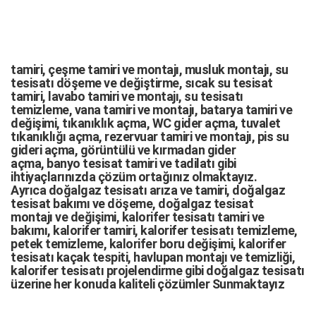
tamiri,
çeşme tamiri
ve
montajı
,
musluk montajı
,
su
tesisatı döşeme
ve değiştirme,
sıcak su tesisat
tamiri
,
lavabo tamiri
ve
montajı,
su tesisatı
temizleme
,
vana tamiri
ve
montajı
,
batarya tamiri
ve
değişimi
, tıkanıklık açma
,
WC gider açma
,
tuvalet
tıkanıklığı açma
,
rezervuar tamiri
ve montajı,
pis su
gideri açma
,
görüntülü ve kırmadan gider
açma
,
banyo tesisat tamiri
ve
tadilatı
gibi
ihtiyaçlarınızda çözüm ortağınız olmaktayız.
Ayrıca
doğalgaz tesisatı arıza
ve tamiri,
doğalgaz
tesisat bakımı
ve döşeme,
doğalgaz tesisat
montajı
ve değişimi, kalorifer tesisatı tamiri ve
bakımı, kalorifer tamiri, kalorifer tesisatı temizleme,
petek temizleme, kalorifer boru değişimi, kalorifer
tesisatı kaçak tespiti, havlupan montajı ve temizliği,
kalorifer tesisatı projelendirme gibi d
oğalgaz tesisatı
üzerine her konuda kaliteli çözümler Sunmaktayız