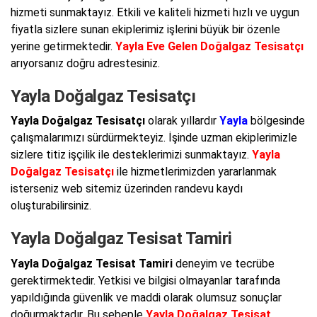
hizmeti sunmaktayız. Etkili ve kaliteli hizmeti hızlı ve uygun
fiyatla sizlere sunan ekiplerimiz işlerini büyük bir özenle
yerine getirmektedir.
Yayla Eve Gelen Doğalgaz Tesisatçı
arıyorsanız doğru adrestesiniz.
Yayla Doğalgaz Tesisatçı
Yayla Doğalgaz Tesisatçı
olarak yıllardır
Yayla
bölgesinde
çalışmalarımızı sürdürmekteyiz. İşinde uzman ekiplerimizle
sizlere titiz işçilik ile desteklerimizi sunmaktayız.
Yayla
Doğalgaz Tesisatçı
ile hizmetlerimizden yararlanmak
isterseniz web sitemiz üzerinden randevu kaydı
oluşturabilirsiniz.
Yayla Doğalgaz Tesisat Tamiri
Yayla Doğalgaz Tesisat Tamiri
deneyim ve tecrübe
gerektirmektedir. Yetkisi ve bilgisi olmayanlar tarafında
yapıldığında güvenlik ve maddi olarak olumsuz sonuçlar
doğurmaktadır. Bu sebeple
Yayla Doğalgaz Tesisat