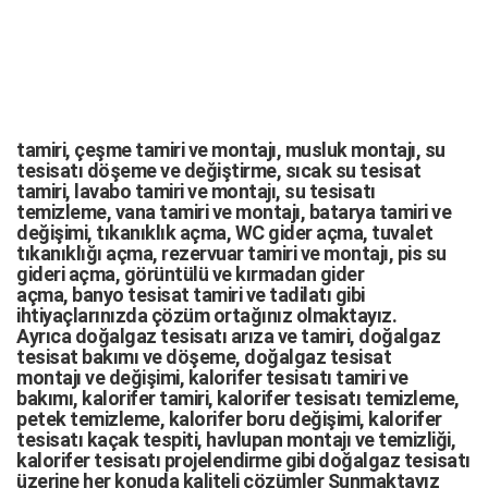
tamiri,
çeşme tamiri
ve
montajı
,
musluk montajı
,
su
tesisatı döşeme
ve değiştirme,
sıcak su tesisat
tamiri
,
lavabo tamiri
ve
montajı,
su tesisatı
temizleme
,
vana tamiri
ve
montajı
,
batarya tamiri
ve
değişimi
, tıkanıklık açma
,
WC gider açma
,
tuvalet
tıkanıklığı açma
,
rezervuar tamiri
ve montajı,
pis su
gideri açma
,
görüntülü ve kırmadan gider
açma
,
banyo tesisat tamiri
ve
tadilatı
gibi
ihtiyaçlarınızda çözüm ortağınız olmaktayız.
Ayrıca
doğalgaz tesisatı arıza
ve tamiri,
doğalgaz
tesisat bakımı
ve döşeme,
doğalgaz tesisat
montajı
ve değişimi, kalorifer tesisatı tamiri ve
bakımı, kalorifer tamiri, kalorifer tesisatı temizleme,
petek temizleme, kalorifer boru değişimi, kalorifer
tesisatı kaçak tespiti, havlupan montajı ve temizliği,
kalorifer tesisatı projelendirme gibi d
oğalgaz tesisatı
üzerine her konuda kaliteli çözümler Sunmaktayız