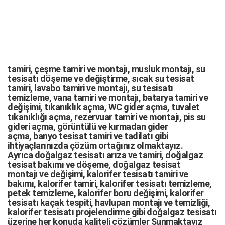
tamiri,
çeşme tamiri
ve
montajı
,
musluk montajı
,
su
tesisatı döşeme
ve değiştirme,
sıcak su tesisat
tamiri
,
lavabo tamiri
ve
montajı,
su tesisatı
temizleme
,
vana tamiri
ve
montajı
,
batarya tamiri
ve
değişimi
, tıkanıklık açma
,
WC gider açma
,
tuvalet
tıkanıklığı açma
,
rezervuar tamiri
ve montajı,
pis su
gideri açma
,
görüntülü ve kırmadan gider
açma
,
banyo tesisat tamiri
ve
tadilatı
gibi
ihtiyaçlarınızda çözüm ortağınız olmaktayız.
Ayrıca
doğalgaz tesisatı arıza
ve tamiri,
doğalgaz
tesisat bakımı
ve döşeme,
doğalgaz tesisat
montajı
ve değişimi, kalorifer tesisatı tamiri ve
bakımı, kalorifer tamiri, kalorifer tesisatı temizleme,
petek temizleme, kalorifer boru değişimi, kalorifer
tesisatı kaçak tespiti, havlupan montajı ve temizliği,
kalorifer tesisatı projelendirme gibi d
oğalgaz tesisatı
üzerine her konuda kaliteli çözümler Sunmaktayız