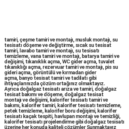
tamiri,
çeşme tamiri
ve
montajı
,
musluk montajı
,
su
tesisatı döşeme
ve değiştirme,
sıcak su tesisat
tamiri
,
lavabo tamiri
ve
montajı,
su tesisatı
temizleme
,
vana tamiri
ve
montajı
,
batarya tamiri
ve
değişimi
, tıkanıklık açma
,
WC gider açma
,
tuvalet
tıkanıklığı açma
,
rezervuar tamiri
ve montajı,
pis su
gideri açma
,
görüntülü ve kırmadan gider
açma
,
banyo tesisat tamiri
ve
tadilatı
gibi
ihtiyaçlarınızda çözüm ortağınız olmaktayız.
Ayrıca
doğalgaz tesisatı arıza
ve tamiri,
doğalgaz
tesisat bakımı
ve döşeme,
doğalgaz tesisat
montajı
ve değişimi, kalorifer tesisatı tamiri ve
bakımı, kalorifer tamiri, kalorifer tesisatı temizleme,
petek temizleme, kalorifer boru değişimi, kalorifer
tesisatı kaçak tespiti, havlupan montajı ve temizliği,
kalorifer tesisatı projelendirme gibi d
oğalgaz tesisatı
üzerine her konuda kaliteli çözümler Sunmaktayız