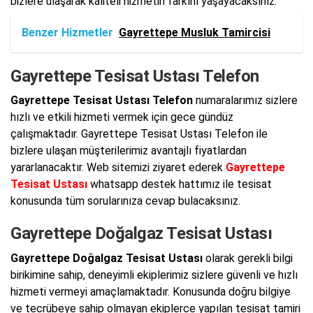
bizlere ulaşarak kaliteli hizmetin farkını yaşayacaksınız.
Benzer Hizmetler
Gayrettepe Musluk Tamircisi
Gayrettepe Tesisat Ustası Telefon
Gayrettepe Tesisat Ustası Telefon
numaralarımız sizlere
hızlı ve etkili hizmeti vermek için gece gündüz
çalışmaktadır. Gayrettepe Tesisat Ustası Telefon ile
bizlere ulaşan müşterilerimiz avantajlı fiyatlardan
yararlanacaktır. Web sitemizi ziyaret ederek
Gayrettepe
Tesisat Ustası
whatsapp destek hattımız ile tesisat
konusunda tüm sorularınıza cevap bulacaksınız.
Gayrettepe Doğalgaz Tesisat Ustası
Gayrettepe Doğalgaz Tesisat Ustası
olarak gerekli bilgi
birikimine sahip, deneyimli ekiplerimiz sizlere güvenli ve hızlı
hizmeti vermeyi amaçlamaktadır. Konusunda doğru bilgiye
ve tecrübeye sahip olmayan ekiplerce yapılan tesisat tamiri