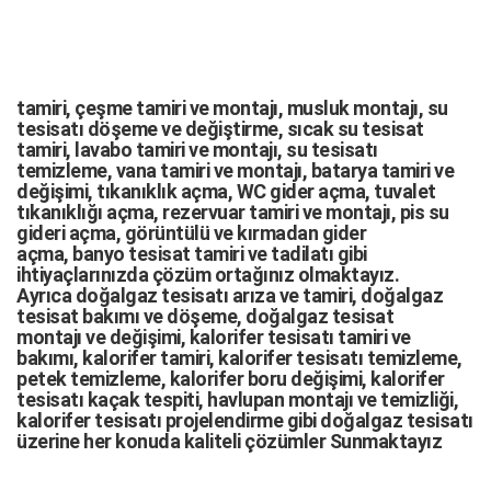
tamiri,
çeşme tamiri
ve
montajı
,
musluk montajı
,
su
tesisatı döşeme
ve değiştirme,
sıcak su tesisat
tamiri
,
lavabo tamiri
ve
montajı,
su tesisatı
temizleme
,
vana tamiri
ve
montajı
,
batarya tamiri
ve
değişimi
, tıkanıklık açma
,
WC gider açma
,
tuvalet
tıkanıklığı açma
,
rezervuar tamiri
ve montajı,
pis su
gideri açma
,
görüntülü ve kırmadan gider
açma
,
banyo tesisat tamiri
ve
tadilatı
gibi
ihtiyaçlarınızda çözüm ortağınız olmaktayız.
Ayrıca
doğalgaz tesisatı arıza
ve tamiri,
doğalgaz
tesisat bakımı
ve döşeme,
doğalgaz tesisat
montajı
ve değişimi, kalorifer tesisatı tamiri ve
bakımı, kalorifer tamiri, kalorifer tesisatı temizleme,
petek temizleme, kalorifer boru değişimi, kalorifer
tesisatı kaçak tespiti, havlupan montajı ve temizliği,
kalorifer tesisatı projelendirme gibi d
oğalgaz tesisatı
üzerine her konuda kaliteli çözümler Sunmaktayız