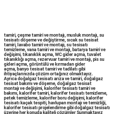
tamiri,
çeşme tamiri
ve
montajı
,
musluk montajı
,
su
tesisatı döşeme
ve değiştirme,
sıcak su tesisat
tamiri
,
lavabo tamiri
ve
montajı,
su tesisatı
temizleme
,
vana tamiri
ve
montajı
,
batarya tamiri
ve
değişimi
, tıkanıklık açma
,
WC gider açma
,
tuvalet
tıkanıklığı açma
,
rezervuar tamiri
ve montajı,
pis su
gideri açma
,
görüntülü ve kırmadan gider
açma
,
banyo tesisat tamiri
ve
tadilatı
gibi
ihtiyaçlarınızda çözüm ortağınız olmaktayız.
Ayrıca
doğalgaz tesisatı arıza
ve tamiri,
doğalgaz
tesisat bakımı
ve döşeme,
doğalgaz tesisat
montajı
ve değişimi, kalorifer tesisatı tamiri ve
bakımı, kalorifer tamiri, kalorifer tesisatı temizleme,
petek temizleme, kalorifer boru değişimi, kalorifer
tesisatı kaçak tespiti, havlupan montajı ve temizliği,
kalorifer tesisatı projelendirme gibi d
oğalgaz tesisatı
üzerine her konuda kaliteli çözümler Sunmaktayız