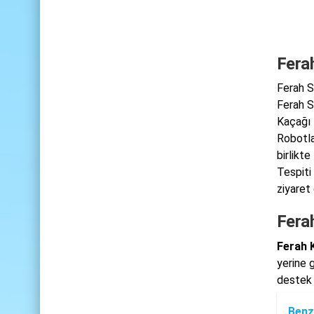
Fera
Ferah S
Ferah S
Kaçağı 
Robotla
birlikt
Tespiti
ziyaret 
Fera
Ferah 
yerine g
destek 
Benz