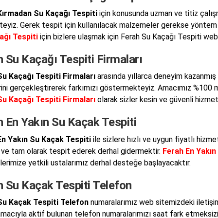
Kırmadan Su Kaçağı Tespiti
için konusunda uzman ve titiz çalış
eyiz. Gerek tespit için kullanılacak malzemeler gerekse yöntem 
ağı Tespiti
için bizlere ulaşmak için Ferah Su Kaçağı Tespiti web s
 Su Kaçağı Tespiti Firmaları
u Kaçağı Tespiti Firmaları
arasında yıllarca deneyim kazanmış v
rini gerçekleştirerek farkımızı göstermekteyiz. Amacımız %100 
u Kaçağı Tespiti Firmaları
olarak sizler kesin ve güvenli hizme
h En Yakın Su Kaçak Tespiti
En Yakın Su Kaçak Tespiti
ile sizlere hızlı ve uygun fiyatlı hizm
 ve tam olarak tespit ederek derhal gidermektir.
Ferah En Yakın
lerimize yetkili ustalarımız derhal desteğe başlayacaktır.
h Su Kaçak Tespiti Telefon
Su Kaçak Tespiti Telefon
numaralarımız web sitemizdeki iletişi
macıyla aktif bulunan telefon numaralarımızı saat fark etmeksizin