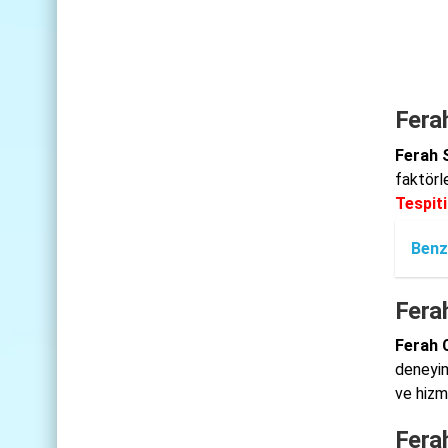
Ferah
Ferah S
faktörl
Tespiti
Benz
Ferah
Ferah 
deneyim
ve hizme
Fera