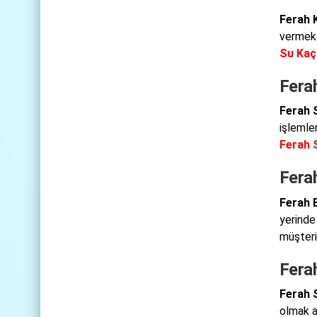
Ferah 
vermekt
Su Kaç
Ferah
Ferah S
işlemle
Ferah S
Fera
Ferah 
yerinde
müşteri
Fera
Ferah 
olmak a