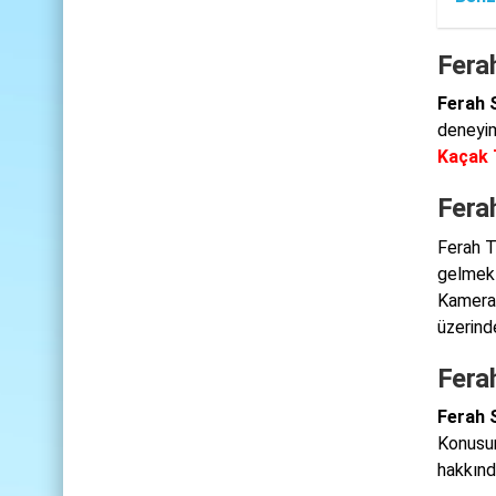
Ferah
Ferah 
deneyim
Kaçak 
Fera
Ferah T
gelmekt
Kamera 
üzerinde
Ferah
Ferah S
Konusun
hakkında