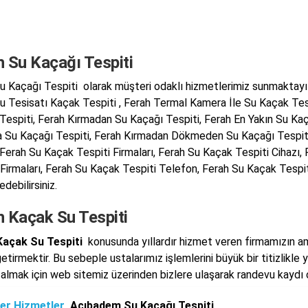
h Su Kaçağı Tespiti
u Kaçağı Tespiti olarak müşteri odaklı hizmetlerimiz sunmaktayız
u Tesisatı Kaçak Tespiti , Ferah Termal Kamera İle Su Kaçak Tesp
Tespiti, Ferah Kırmadan Su Kaçağı Tespiti, Ferah En Yakın Su Kaça
 Su Kaçağı Tespiti, Ferah Kırmadan Dökmeden Su Kaçağı Tespiti, 
e Ferah Su Kaçak Tespiti Firmaları, Ferah Su Kaçak Tespiti Cihazı,
 Firmaları, Ferah Su Kaçak Tespiti Telefon, Ferah Su Kaçak Tespiti
edebilirsiniz.
h Kaçak Su Tespiti
Kaçak Su Tespiti
konusunda yıllardır hizmet veren firmamızın ama
etirmektir. Bu sebeple ustalarımız işlemlerini büyük bir titizlikle
almak için web sitemiz üzerinden bizlere ulaşarak randevu kaydı ol
er Hizmetler
Acıbadem Su Kaçağı Tespiti