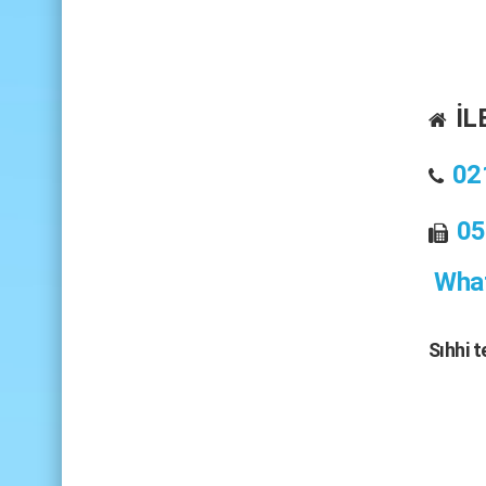
İL
02
05
What
Sıhhi 