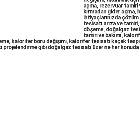
açma
,
rezervuar tamiri
kırmadan gider açma
,
b
ihtiyaçlarınızda çözüm
tesisatı arıza
ve tamiri,
döşeme,
doğalgaz tesi
tamiri ve bakımı, kalori
me, kalorifer boru değişimi, kalorifer tesisatı kaçak tespit
ı projelendirme gibi d
oğalgaz tesisatı
üzerine her konuda 