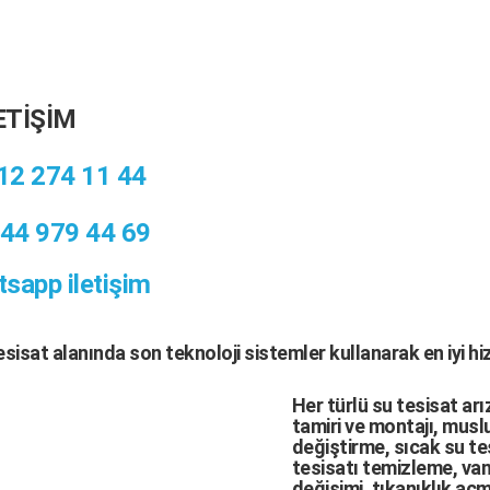
ETİŞİM
12 274 11 44
44 979 44 69
sapp iletişim
tesisat
alanında son teknoloji sistemler kullanarak en iyi h
Her türlü
su tesisat arı
tamiri
ve
montajı
,
muslu
değiştirme,
sıcak su te
tesisatı temizleme
,
van
değişimi
, tıkanıklık aç