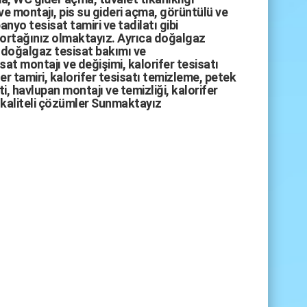
ve montajı,
pis su gideri açma
,
görüntülü ve
anyo tesisat tamiri
ve
tadilatı
gibi
 ortağınız olmaktayız. Ayrıca
doğalgaz
doğalgaz tesisat bakımı
ve
sat montajı
ve değişimi, kalorifer tesisatı
fer tamiri, kalorifer tesisatı temizleme, petek
i, havlupan montajı ve temizliği, kalorifer
kaliteli çözümler Sunmaktayız