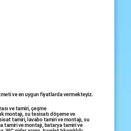
izmeti ve en uygun fiyatlarda vermekteyiz.
zası
ve tamiri,
çeşme
k montajı
,
su tesisatı döşeme
ve
sisat tamiri
,
lavabo tamiri
ve
montajı,
su
a tamiri
ve
montajı
,
batarya tamiri
ve
ma
,
WC gider açma
,
tuvalet tıkanıklığı