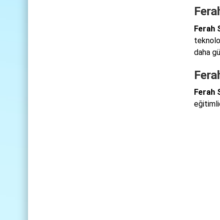
Ferah
Ferah 
teknoloj
daha gü
Fera
Ferah 
eğitimli