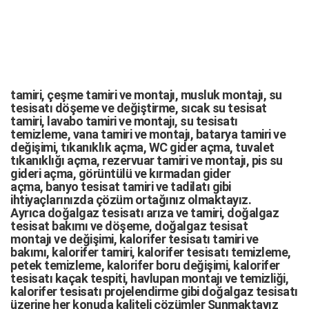
tamiri,
çeşme tamiri
ve
montajı
,
musluk montajı
,
su
tesisatı döşeme
ve değiştirme,
sıcak su tesisat
tamiri
,
lavabo tamiri
ve
montajı,
su tesisatı
temizleme
,
vana tamiri
ve
montajı
,
batarya tamiri
ve
değişimi
, tıkanıklık açma
,
WC gider açma
,
tuvalet
tıkanıklığı açma
,
rezervuar tamiri
ve montajı,
pis su
gideri açma
,
görüntülü ve kırmadan gider
açma
,
banyo tesisat tamiri
ve
tadilatı
gibi
ihtiyaçlarınızda çözüm ortağınız olmaktayız.
Ayrıca
doğalgaz tesisatı arıza
ve tamiri,
doğalgaz
tesisat bakımı
ve döşeme,
doğalgaz tesisat
montajı
ve değişimi, kalorifer tesisatı tamiri ve
bakımı, kalorifer tamiri, kalorifer tesisatı temizleme,
petek temizleme, kalorifer boru değişimi, kalorifer
tesisatı kaçak tespiti, havlupan montajı ve temizliği,
kalorifer tesisatı projelendirme gibi d
oğalgaz tesisatı
üzerine her konuda kaliteli çözümler Sunmaktayız