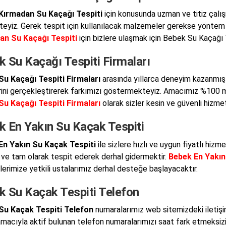
Kırmadan Su Kaçağı Tespiti
için konusunda uzman ve titiz çalı
eyiz. Gerek tespit için kullanılacak malzemeler gerekse yöntem 
an Su Kaçağı Tespiti
için bizlere ulaşmak için Bebek Su Kaçağı T
 Su Kaçağı Tespiti Firmaları
u Kaçağı Tespiti Firmaları
arasında yıllarca deneyim kazanmış 
rini gerçekleştirerek farkımızı göstermekteyiz. Amacımız %100 
u Kaçağı Tespiti Firmaları
olarak sizler kesin ve güvenli hizme
k En Yakın Su Kaçak Tespiti
En Yakın Su Kaçak Tespiti
ile sizlere hızlı ve uygun fiyatlı hiz
 ve tam olarak tespit ederek derhal gidermektir.
Bebek En Yakın
lerimize yetkili ustalarımız derhal desteğe başlayacaktır.
k Su Kaçak Tespiti Telefon
Su Kaçak Tespiti Telefon
numaralarımız web sitemizdeki iletiş
macıyla aktif bulunan telefon numaralarımızı saat fark etmeksizin