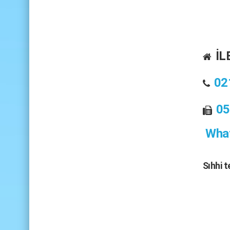
İL
02
05
What
Sıhhi 