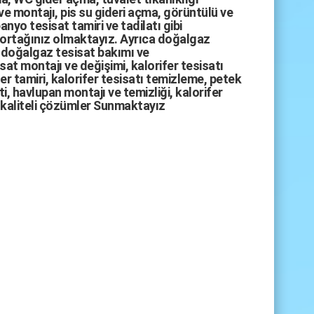
ve montajı,
pis su gideri açma
,
görüntülü ve
anyo tesisat tamiri
ve
tadilatı
gibi
 ortağınız olmaktayız. Ayrıca
doğalgaz
doğalgaz tesisat bakımı
ve
sat montajı
ve değişimi, kalorifer tesisatı
fer tamiri, kalorifer tesisatı temizleme, petek
i, havlupan montajı ve temizliği, kalorifer
kaliteli çözümler Sunmaktayız