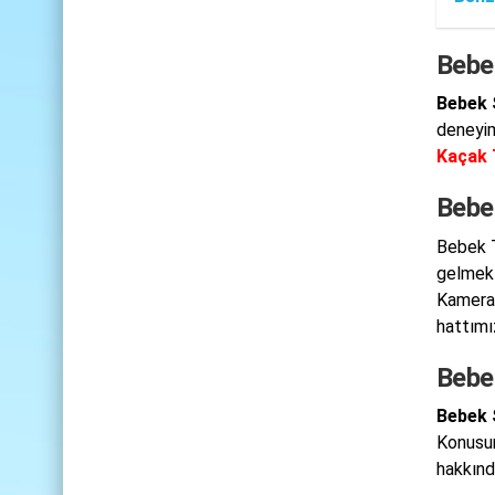
Bebe
Bebek 
deneyim
Kaçak 
Bebe
Bebek T
gelmekt
Kamera 
hattımız
Bebe
Bebek 
Konusun
hakkında