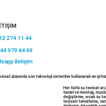
ETİŞİM
12 274 11 44
44 979 44 69
sapp iletişim
tesisat
alanında son teknoloji sistemler kullanarak en iyi h
Her türlü
su tesisat arı
tamiri
ve
montajı
,
muslu
değiştirme,
sıcak su te
tesisatı temizleme
,
van
değişimi
, tıkanıklık aç