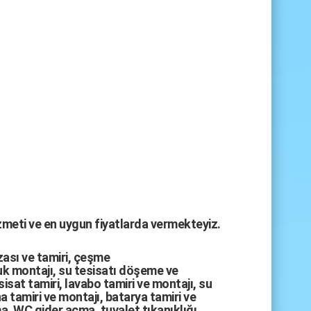
izmeti ve en uygun fiyatlarda vermekteyiz.
zası
ve tamiri,
çeşme
k montajı
,
su tesisatı döşeme
ve
sisat tamiri
,
lavabo tamiri
ve
montajı,
su
a tamiri
ve
montajı
,
batarya tamiri
ve
ma
,
WC gider açma
,
tuvalet tıkanıklığı