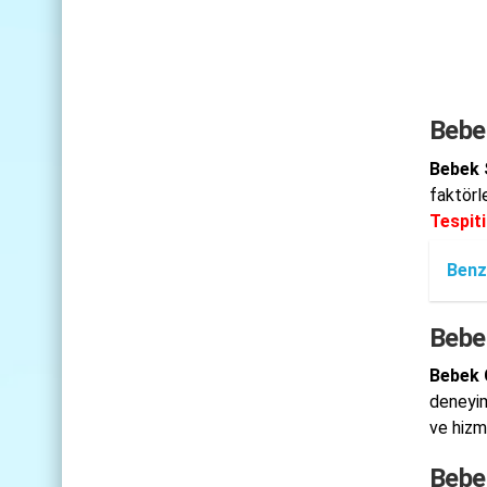
Bebek
Bebek S
faktörl
Tespiti
Benz
Bebe
Bebek 
deneyim
ve hizme
Bebe