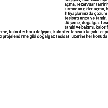
açma
,
rezervuar tamiri
kırmadan gider açma
,
b
ihtiyaçlarınızda çözüm
tesisatı arıza
ve tamiri,
döşeme,
doğalgaz tesi
tamiri ve bakımı, kalori
me, kalorifer boru değişimi, kalorifer tesisatı kaçak tespit
ı projelendirme gibi d
oğalgaz tesisatı
üzerine her konuda 