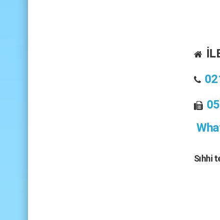
İL
02
05
What
Sıhhi 