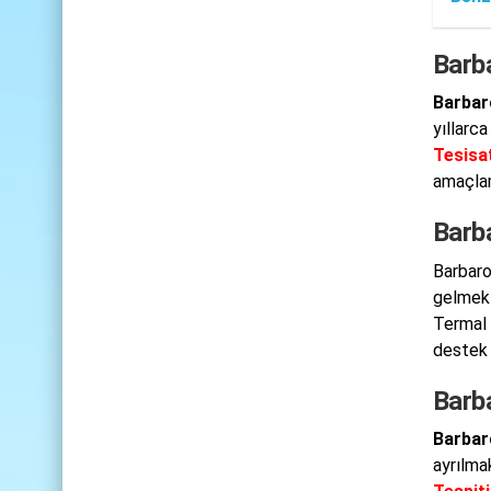
Barb
Barbar
yıllarc
Tesisat
amaçla
Barb
Barbaro
gelmekt
Termal 
destek 
Barba
Barbar
ayrılma