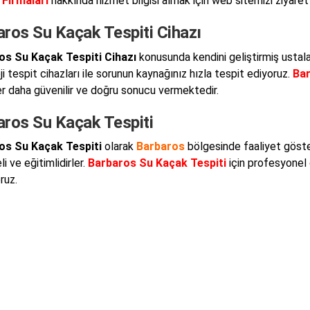
 Firmaları
hakkında hizmet bilgisi almak için web sitemizi ziyaret e
aros Su Kaçak Tespiti Cihazı
os Su Kaçak Tespiti Cihazı
konusunda kendini geliştirmiş ustala
i tespit cihazları ile sorunun kaynağınız hızla tespit ediyoruz.
Bar
er daha güvenilir ve doğru sonucu vermektedir.
aros Su Kaçak Tespiti
os Su Kaçak Tespiti
olarak
Barbaros
bölgesinde faaliyet göst
i ve eğitimlidirler.
Barbaros Su Kaçak Tespiti
için profesyonel ç
ruz.