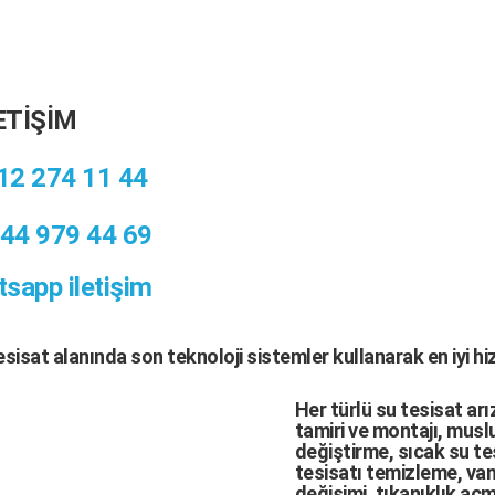
ETİŞİM
12 274 11 44
44 979 44 69
sapp iletişim
tesisat
alanında son teknoloji sistemler kullanarak en iyi h
Her türlü
su tesisat arı
tamiri
ve
montajı
,
muslu
değiştirme,
sıcak su te
tesisatı temizleme
,
van
değişimi
, tıkanıklık aç