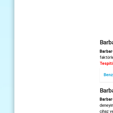
Barba
Barbaro
faktörl
Tespiti
Benz
Barba
Barbar
deneyim
cihaz ve