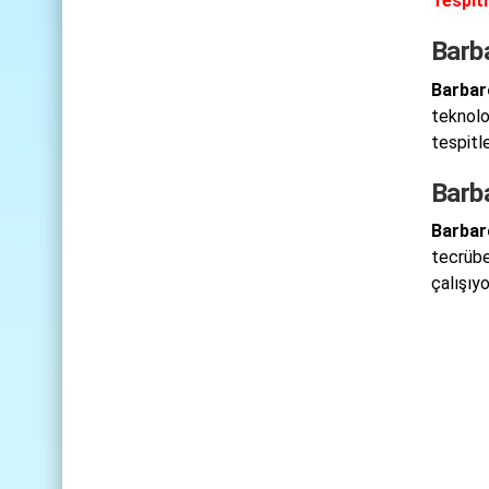
Tespiti
Barb
Barbar
teknoloj
tespitl
Barb
Barbar
tecrübel
çalışıyo