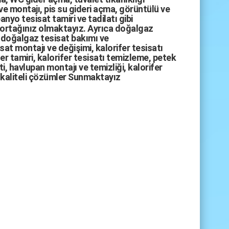
ve montajı,
pis su gideri açma
,
görüntülü ve
anyo tesisat tamiri
ve
tadilatı
gibi
 ortağınız olmaktayız. Ayrıca
doğalgaz
doğalgaz tesisat bakımı
ve
sat montajı
ve değişimi, kalorifer tesisatı
fer tamiri, kalorifer tesisatı temizleme, petek
i, havlupan montajı ve temizliği, kalorifer
kaliteli çözümler Sunmaktayız