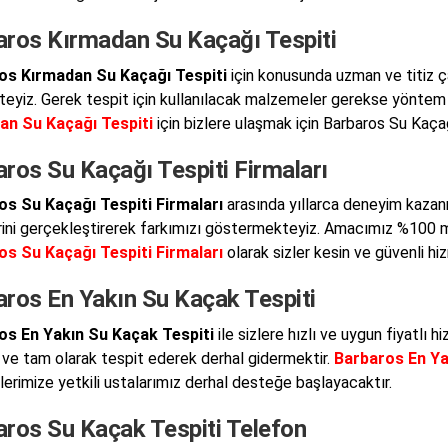
aros Kırmadan Su Kaçağı Tespiti
os Kırmadan Su Kaçağı Tespiti
için konusunda uzman ve titiz ç
eyiz. Gerek tespit için kullanılacak malzemeler gerekse yöntem 
an Su Kaçağı Tespiti
için bizlere ulaşmak için Barbaros Su Kaçağı
ros Su Kaçağı Tespiti Firmaları
os Su Kaçağı Tespiti Firmaları
arasında yıllarca deneyim kazanm
rini gerçekleştirerek farkımızı göstermekteyiz. Amacımız %100 
os Su Kaçağı Tespiti Firmaları
olarak sizler kesin ve güvenli h
aros En Yakın Su Kaçak Tespiti
os En Yakın Su Kaçak Tespiti
ile sizlere hızlı ve uygun fiyatlı 
 ve tam olarak tespit ederek derhal gidermektir.
Barbaros En Ya
lerimize yetkili ustalarımız derhal desteğe başlayacaktır.
aros Su Kaçak Tespiti Telefon