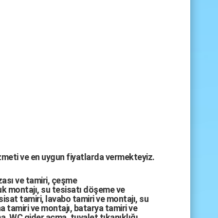
izmeti ve en uygun fiyatlarda vermekteyiz.
zası
ve tamiri,
çeşme
k montajı
,
su tesisatı döşeme
ve
sisat tamiri
,
lavabo tamiri
ve
montajı,
su
a tamiri
ve
montajı
,
batarya tamiri
ve
ma
,
WC gider açma
,
tuvalet tıkanıklığı