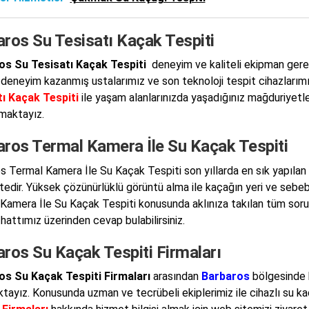
aros Su Tesisatı Kaçak Tespiti
os Su Tesisatı Kaçak Tespiti
deneyim ve kaliteli ekipman gerek
a deneyim kazanmış ustalarımız ve son teknoloji tespit cihazlarım
ı Kaçak Tespiti
ile yaşam alanlarınızda yaşadığınız mağduriyetler
maktayız.
aros Termal Kamera İle Su Kaçak Tespiti
s Termal Kamera İle Su Kaçak Tespiti son yıllarda en sık yapıla
edir. Yüksek çözünürlüklü görüntü alma ile kaçağın yeri ve sebeb
Kamera İle Su Kaçak Tespiti konusunda aklınıza takılan tüm sor
hattımız üzerinden cevap bulabilirsiniz.
ros Su Kaçak Tespiti Firmaları
os Su Kaçak Tespiti Firmaları
arasından
Barbaros
bölgesinde h
ktayız. Konusunda uzman ve tecrübeli ekiplerimiz ile cihazlı su k