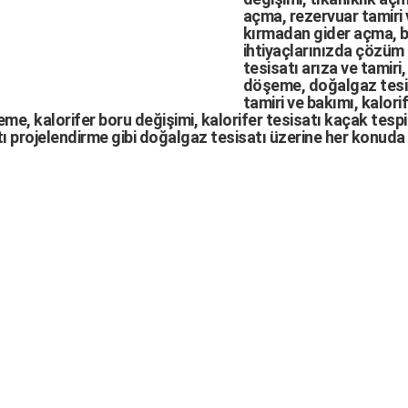
açma
,
rezervuar tamiri
kırmadan gider açma
,
b
ihtiyaçlarınızda çözüm
tesisatı arıza
ve tamiri,
döşeme,
doğalgaz tesi
tamiri ve bakımı, kalori
me, kalorifer boru değişimi, kalorifer tesisatı kaçak tespit
ı projelendirme gibi d
oğalgaz tesisatı
üzerine her konuda 