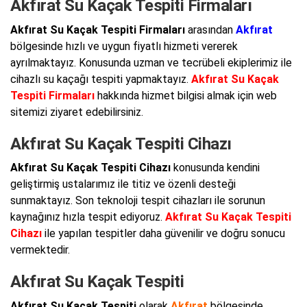
Akfırat Su Kaçak Tespiti Firmaları
Akfırat Su Kaçak Tespiti Firmaları
arasından
Akfırat
bölgesinde hızlı ve uygun fiyatlı hizmeti vererek
ayrılmaktayız. Konusunda uzman ve tecrübeli ekiplerimiz ile
cihazlı su kaçağı tespiti yapmaktayız.
Akfırat Su Kaçak
Tespiti Firmaları
hakkında hizmet bilgisi almak için web
sitemizi ziyaret edebilirsiniz.
Akfırat Su Kaçak Tespiti Cihazı
Akfırat Su Kaçak Tespiti Cihazı
konusunda kendini
geliştirmiş ustalarımız ile titiz ve özenli desteği
sunmaktayız. Son teknoloji tespit cihazları ile sorunun
kaynağınız hızla tespit ediyoruz.
Akfırat Su Kaçak Tespiti
Cihazı
ile yapılan tespitler daha güvenilir ve doğru sonucu
vermektedir.
Akfırat Su Kaçak Tespiti
Akfırat Su Kaçak Tespiti
olarak
Akfırat
bölgesinde