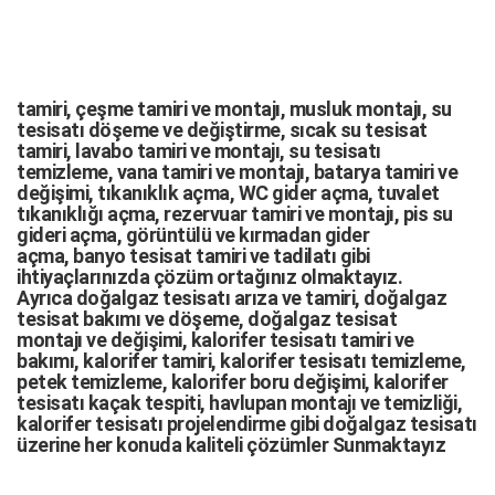
tamiri,
çeşme tamiri
ve
montajı
,
musluk montajı
,
su
tesisatı döşeme
ve değiştirme,
sıcak su tesisat
tamiri
,
lavabo tamiri
ve
montajı,
su tesisatı
temizleme
,
vana tamiri
ve
montajı
,
batarya tamiri
ve
değişimi
, tıkanıklık açma
,
WC gider açma
,
tuvalet
tıkanıklığı açma
,
rezervuar tamiri
ve montajı,
pis su
gideri açma
,
görüntülü ve kırmadan gider
açma
,
banyo tesisat tamiri
ve
tadilatı
gibi
ihtiyaçlarınızda çözüm ortağınız olmaktayız.
Ayrıca
doğalgaz tesisatı arıza
ve tamiri,
doğalgaz
tesisat bakımı
ve döşeme,
doğalgaz tesisat
montajı
ve değişimi, kalorifer tesisatı tamiri ve
bakımı, kalorifer tamiri, kalorifer tesisatı temizleme,
petek temizleme, kalorifer boru değişimi, kalorifer
tesisatı kaçak tespiti, havlupan montajı ve temizliği,
kalorifer tesisatı projelendirme gibi d
oğalgaz tesisatı
üzerine her konuda kaliteli çözümler Sunmaktayız