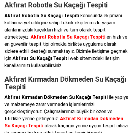
Akfırat Robotla Su Kaçağı Tespiti
Akfırat Robotla Su Kaçağı Tespiti
konusunda ekipmanı
kullanma yeterliliğine sahip teknik ekiplerimizle yaşam
alanlarınızdaki kaçakları hızlı ve tam olarak tespit
etmekteyiz.
Akfırat Robotla Su Kaçağı Tespiti
en hızlı ve
en güvenilir tespit tipi olmakla birlikte uygulama olarak
sizlere etkili desteği sunmaktayız. Bizimle iletişime geçmek
için
Akfırat Su Kaçağı Tespiti
web sitemizdeki iletişim
kanallarımızı kullanabilirsiniz.
Akfırat Kırmadan Dökmeden Su Kaçağı
Tespiti
Akfırat Kırmadan Dökmeden Su Kaçağı Tespiti
ile yapıya
ve malzemeye zarar vermeden işlemlerimizi
gerçekleştiriyoruz. Çalışmalarımızı büyük bir özen ve
titizlikle yerine getiriyoruz.
Akfırat Kırmadan Dökmeden
Su Kaçağı Tespiti
olarak kaçağın yerine uygun tespit cihazı
ile zararsız hızlı ve etkili tespit ve tamir hizmeti