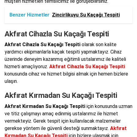
müşteri hizmetleri temsilcimiz ile görüşebilirsiniz.
Benzer Hizmetler
Zincirlikuyu Su Kaçağı Tespiti
Akfırat Cihazla Su Kaçağı Tespiti
Akfırat Cihazla Su Kaçağı Tespiti
olarak son kalite
yardımcı ekipmanlarla kaçak tespiti yapmaktayız. Cihaz
üzerinde deneyim kazanmış eğitimli ustalarımız ile kaliteli
hizmeti amaçlıyoruz.
Akfırat Cihazla Su Kaçağı Tespiti
konusunda cihaz ve hizmet bilgisi almak için hemen bizlere
ulaşın.
Akfırat Kırmadan Su Kaçağı Tespiti
Akfırat Kırmadan Su Kaçağı Tespiti
için konusunda uzman
ve titiz çalışmayı amaç edinmiş ustalarımız ile hizmet
vermekteyiz. Gerek tespit için kullanılacak malzemeler
gerekse yöntem ile güvenli desteği sunmaktayız.
Akfırat
Kırmadan Su Kaçağı Tespiti
için bizlere ulaşmak için