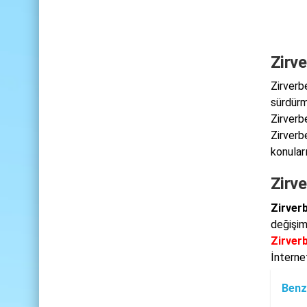
Zirve
Zirverb
sürdürm
Zirverb
Zirverb
konuları
Zirve
Zirverb
değişim
Zirverb
İnterne
Benz