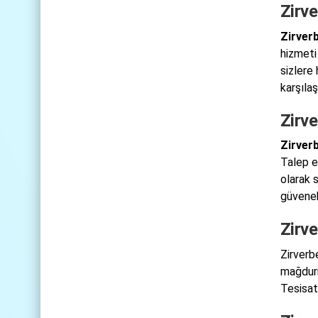
Zirv
Zirver
hizmeti
sizlere
karşıla
Zirve
Zirverb
Talep e
olarak 
güvenebi
Zirve
Zirverb
mağduri
Tesisat 