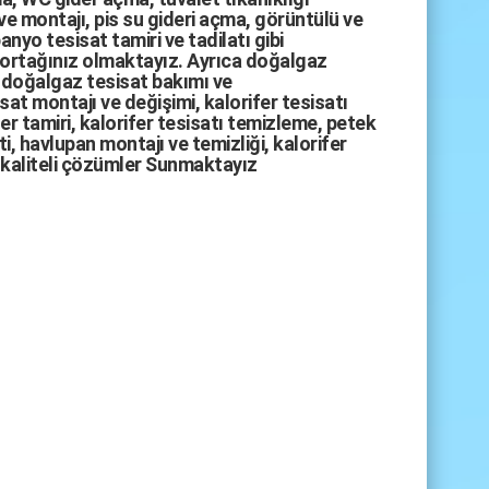
ve montajı,
pis su gideri açma
,
görüntülü ve
anyo tesisat tamiri
ve
tadilatı
gibi
 ortağınız olmaktayız. Ayrıca
doğalgaz
doğalgaz tesisat bakımı
ve
sat montajı
ve değişimi, kalorifer tesisatı
fer tamiri, kalorifer tesisatı temizleme, petek
i, havlupan montajı ve temizliği, kalorifer
kaliteli çözümler Sunmaktayız