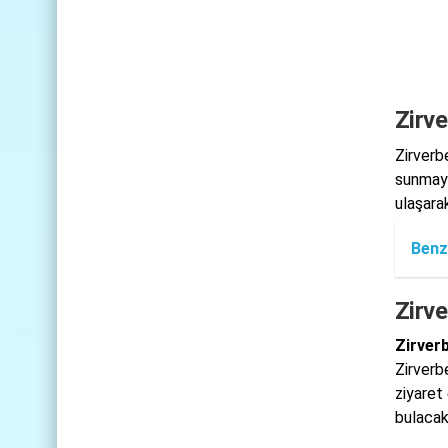
Zirve
Zirverb
sunmayı
ulaşarak
Benz
Zirve
Zirver
Zirverb
ziyaret
bulacak