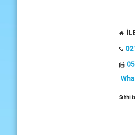
İL
02
05
What
Sıhhi 