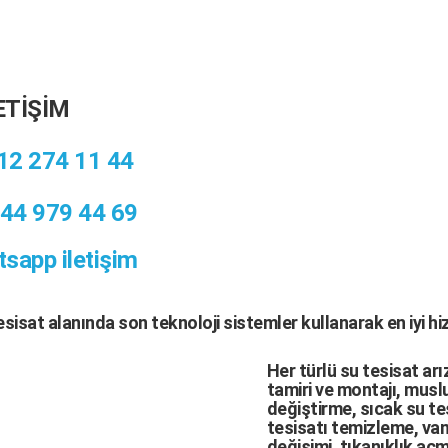
ETİŞİM
12 274 11 44
44 979 44 69
sapp iletişim
tesisat
alanında son teknoloji sistemler kullanarak en iyi h
Her türlü
su tesisat arı
tamiri
ve
montajı
,
muslu
değiştirme,
sıcak su te
tesisatı temizleme
,
van
değişimi
, tıkanıklık aç