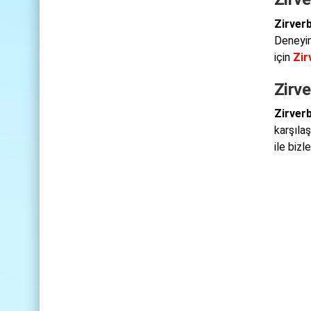
Zirver
Deneyim
için
Zir
Zirve
Zirver
karşıla
ile biz