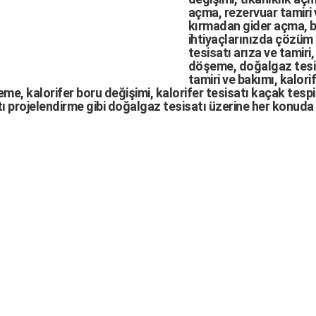
açma
,
rezervuar tamiri
kırmadan gider açma
,
b
ihtiyaçlarınızda çözüm
tesisatı arıza
ve tamiri,
döşeme,
doğalgaz tesi
tamiri ve bakımı, kalori
me, kalorifer boru değişimi, kalorifer tesisatı kaçak tespit
ı projelendirme gibi d
oğalgaz tesisatı
üzerine her konuda 