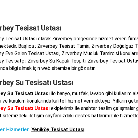
rbey Tesisat Ustası
ey Tesisat Ustası olarak Zirverbey bölgesinde hizmet veren firm
ektedir. Başlıca ; Zirverbey Tesisat Tamiri, Zirverbey Doğalgaz T
ey Eve Gelen Tesisat Ustası, Zirverbey Musluk Tamircisi konuların
ey Tesisatçı, Zirverbey Su Kaçak Tespiti, Zirverbey Tesisat Ustas
nda bilgi almak için web sitemize bir göz atın.
rbey Su Tesisatı Ustası
ey Su Tesisatı Ustası
ile banyo, mutfak, lavabo gibi kullanım al
i ve kurulum konularında kaliteli hizmet vermekteyiz. Yılların geti
ey Su Tesisatı Ustası
ekiplerimiz ile anahtar teslim çalışmalar
t sitemizdeki iletişim sayfamızdaki destek hatlarımız ile hizmetle
er Hizmetler
Yeniköy Tesisat Ustası