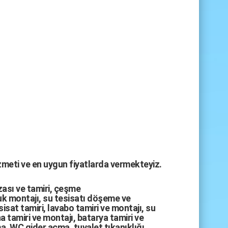
izmeti ve en uygun fiyatlarda vermekteyiz.
zası
ve tamiri,
çeşme
k montajı
,
su tesisatı döşeme
ve
sisat tamiri
,
lavabo tamiri
ve
montajı,
su
a tamiri
ve
montajı
,
batarya tamiri
ve
ma
,
WC gider açma
,
tuvalet tıkanıklığı