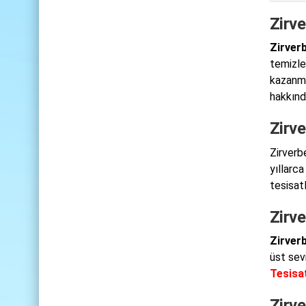
Zirve
Zirverb
temizle
kazanmış
hakkında
Zirve
Zirverb
yıllarc
tesisat
Zirve
Zirver
üst sev
Tesisa
Zirve