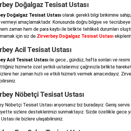
erbey Doğalgaz Tesisat Ustası
bey Doğalgaz Tesisat Ustası
olarak gerekli bilgi birikimine sahip
 vermeyi amaçlamaktadır. Konusunda doğru bilgiye ve tecrübeye s
 hem zaman hem de para kaybı ile birlikte tehlikeli durumları oluş
şmamak için siz de
Zirverbey Doğalgaz Tesisat Ustası
ekiplerim
rbey Acil Tesisat Ustası
ey Acil Tesisat Ustası
ile gece , gündüz, hafta sonları ve resmi 
ttiğiniz hizmete özel yetkili ustalarımız çağrınızla birlikte hare
sizlere her zaman hızlı ve etkili hizmeti vermek amacındayız. Zirv
lirsiniz.
rbey Nöbetçi Tesisat Ustası
ey Nöbetçi Tesisat Ustası arıyorsanız biz buradayız. Geniş servis a
yette sizlere desteklerimizi sunmaktayız. Sizde özellikle gece y
Ustası ile bizlere ulaşabilirsiniz.