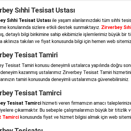
rbey Sıhhi Tesisat Ustası
ey Sıhhi Tesisat Ustası
ile yaşam alanlarınızdaki tüm sıhhi tesi
me konularında sizlere etkili destek sunmaktayız.
Zirverbey Sıh
, detaylı bilgi birikimine sahip ekibimizle işlemlerimiz büyük bir t
 aklınıza takılan ve fiyat konusunda bilgi için hemen web sitemiz ü
rbey Tesisat Tamiri
ey Tesisat Tamiri konusu deneyimli ustalarca yapılında doğru so
a deneyim kazanmış ustalarımız Zirverbey Tesisat Tamiri hizmetini 
larınızın tamiri konusunda deneyimli ustalarımıza güvenebilirsiniz.
rbey Tesisat Tamirci
bey Tesisat Tamirci
hizmeti veren firmamızın amacı taleplerinize
iyelere çıkarmaktır. Bu sebeple çalışmalarımızı büyük bir titizlik 
t Tamirci
konusunda fiyat ve hizmet bilgisi almak için web sitemizi
rbey Tesisatçı