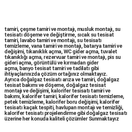
tamiri,
çeşme tamiri
ve
montajı
,
musluk montajı
,
su
tesisatı döşeme
ve değiştirme,
sıcak su tesisat
tamiri
,
lavabo tamiri
ve
montajı,
su tesisatı
temizleme
,
vana tamiri
ve
montajı
,
batarya tamiri
ve
değişimi
, tıkanıklık açma
,
WC gider açma
,
tuvalet
tıkanıklığı açma
,
rezervuar tamiri
ve montajı,
pis su
gideri açma
,
görüntülü ve kırmadan gider
açma
,
banyo tesisat tamiri
ve
tadilatı
gibi
ihtiyaçlarınızda çözüm ortağınız olmaktayız.
Ayrıca
doğalgaz tesisatı arıza
ve tamiri,
doğalgaz
tesisat bakımı
ve döşeme,
doğalgaz tesisat
montajı
ve değişimi, kalorifer tesisatı tamiri ve
bakımı, kalorifer tamiri, kalorifer tesisatı temizleme,
petek temizleme, kalorifer boru değişimi, kalorifer
tesisatı kaçak tespiti, havlupan montajı ve temizliği,
kalorifer tesisatı projelendirme gibi d
oğalgaz tesisatı
üzerine her konuda kaliteli çözümler Sunmaktayız