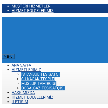
MÜŞTERİ HİZMETLERİ
HİZMET BÖLGELERİMİZ
MENÜ
ANA SAYFA
HİZMETLERİMİZ
İSTANBUL TESİSATÇI
SU KAÇAK TESPİTİ
MUSLUK TAMİRCİSİ
DOĞALGAZ TESİSATÇISI
HAKKIMIZDA
HİZMET BÖLGELERİMİZ
İLETİŞİM