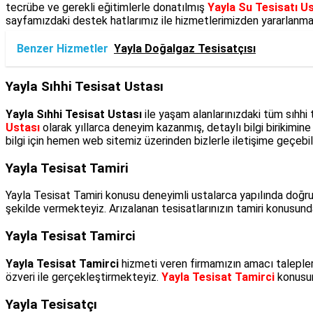
tecrübe ve gerekli eğitimlerle donatılmış
Yayla Su Tesisatı U
sayfamızdaki destek hatlarımız ile hizmetlerimizden yararlanmay
Benzer Hizmetler
Yayla Doğalgaz Tesisatçısı
Yayla Sıhhi Tesisat Ustası
Yayla Sıhhi Tesisat Ustası
ile yaşam alanlarınızdaki tüm sıhhi
Ustası
olarak yıllarca deneyim kazanmış, detaylı bilgi birikimine
bilgi için hemen web sitemiz üzerinden bizlerle iletişime geçebili
Yayla Tesisat Tamiri
Yayla Tesisat Tamiri konusu deneyimli ustalarca yapılında doğru
şekilde vermekteyiz. Arızalanan tesisatlarınızın tamiri konusund
Yayla Tesisat Tamirci
Yayla Tesisat Tamirci
hizmeti veren firmamızın amacı talepleri
özveri ile gerçekleştirmekteyiz.
Yayla Tesisat Tamirci
konusund
Yayla Tesisatçı