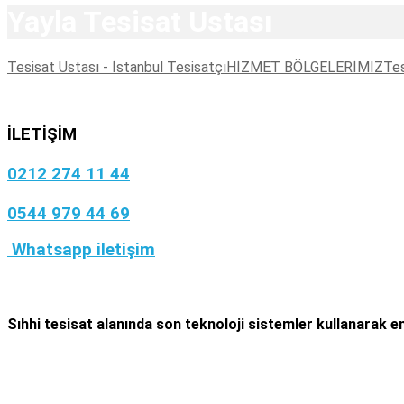
Yayla Tesisat Ustası
Tesisat Ustası - İstanbul Tesisatçı
HİZMET BÖLGELERİMİZ
Tes
İLETİŞİM
0212 274 11 44
0544 979 44 69
Whatsapp iletişim
Sıhhi tesisat
alanında son teknoloji sistemler kullanarak en