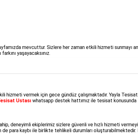
m sayfamızda mevcuttur. Sizlere her zaman etkili hizmeti sunmayı 
n farkını yaşayacaksınız.
kili hizmeti vermek için gece gündüz çalışmaktadır. Yayla Tesisat 
Tesisat Ustası
whatsapp destek hattımız ile tesisat konusunda t
e sahip, deneyimli ekiplerimiz sizlere güvenli ve hızlı hizmeti ve
e para kaybı ile birlikte tehlikeli durumları oluşturabilmektedir