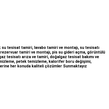
 su tesisat tamiri
,
lavabo tamiri
ve
montajı,
su tesisatı
,
rezervuar tamiri
ve montajı,
pis su gideri açma
,
görüntülü
az tesisatı arıza
ve tamiri,
doğalgaz tesisat bakımı
ve
temizleme, petek temizleme, kalorifer boru değişimi,
erine her konuda kaliteli çözümler Sunmaktayız