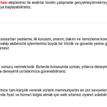
stası
ekiplerimiz ile anahtar teslim çalışmalar gerçekleştirmektey
a başlayabilirsiniz.
 tesisatları yenileme, ilk kurulum, onarım, bakım ve temizleme kon
 sahip ekibimizle işlemlerimiz büyük bir titizlik ve güvenle yerine
rsiniz.
 sonucu vermektedir. Bizlerde konusunda uzman, yıllarca deneyim 
a deneyimli ustalarımıza güvenebilirsiniz.
nize tam karşılık vererek sizlerin memnuniyetini en üst seviyelere
a fiyat ve hizmet bilgisi almak için web sitemizi ziyaret edebilirs