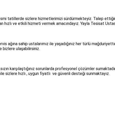
esmi tatillerde sizlere hizmetlerimizi sürdürmekteyiz. Talep ettiği
n hızlı ve etkili hizmeti vermek amacındayız. Yayla Tesisat Ustası 
rvis ağına sahip ustalarımız ile yaşadığınız her türlü mağduriyett
bizlere ulaşabilirsiniz.
zın karşılaştığınız sorunlarda profesyonel çözümler sumaktadır. 
ile sizlere hızlı , uygun fiyatlı ve güvenli desteği sunmaktayız.