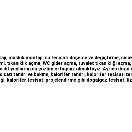
ajı
,
musluk montajı
,
su tesisatı döşeme
ve değiştirme,
sıcak
mi
, tıkanıklık açma
,
WC gider açma
,
tuvalet tıkanıklığı açma
i ihtiyaçlarınızda çözüm ortağınız olmaktayız. Ayrıca
doğalg
sisatı tamiri ve bakımı, kalorifer tamiri, kalorifer tesisatı 
ği, kalorifer tesisatı projelendirme gibi d
oğalgaz tesisatı
üz