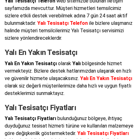
Yalı Tesisatçı Telefon
web sitemizde bulunan iletişim
sayfamızda mevcuttur. Müşteri hizmetleri temsilcimiz
sizlere etkili destek verebilmek adına 7 gün 24 saat aktif
bulunmaktadır.
Yalı Tesisatçı Telefon
ile bizlere ulaşmanız
halinde müşteri temsilcilerimiz Yalı Tesisatçı servisimizi
sizlere yönlendireceklerdir.
Yalı En Yakın Tesisatçı
Yalı En Yakın Tesisatçı
olarak
Yalı
bölgesinde hizmet
vermekteyiz. Bizlere destek hatlarımızdan ulaşarak en hızlı
ve güvenilir hizmete ulaşacaksınız.
Yalı En Yakın Tesisatçı
olarak siz değerli müşterilerimize daha hızlı ve uygun fiyatlı
desteklerimizi sunmaktayız.
Yalı Tesisatçı Fiyatları
Yalı Tesisatçı Fiyatları
bulunduğunuz bölgeye, ihtiyaç
duyduğunuz tesisat hizmeti türüne ve kullanılan malzemeye
göre değişkenlik göstermektedir.
Yalı Tesisatçı Fiyatları