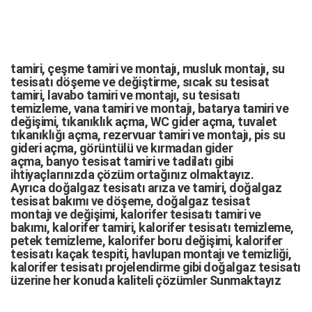
tamiri,
çeşme tamiri
ve
montajı
,
musluk montajı
,
su
tesisatı döşeme
ve değiştirme,
sıcak su tesisat
tamiri
,
lavabo tamiri
ve
montajı,
su tesisatı
temizleme
,
vana tamiri
ve
montajı
,
batarya tamiri
ve
değişimi
, tıkanıklık açma
,
WC gider açma
,
tuvalet
tıkanıklığı açma
,
rezervuar tamiri
ve montajı,
pis su
gideri açma
,
görüntülü ve kırmadan gider
açma
,
banyo tesisat tamiri
ve
tadilatı
gibi
ihtiyaçlarınızda çözüm ortağınız olmaktayız.
Ayrıca
doğalgaz tesisatı arıza
ve tamiri,
doğalgaz
tesisat bakımı
ve döşeme,
doğalgaz tesisat
montajı
ve değişimi, kalorifer tesisatı tamiri ve
bakımı, kalorifer tamiri, kalorifer tesisatı temizleme,
petek temizleme, kalorifer boru değişimi, kalorifer
tesisatı kaçak tespiti, havlupan montajı ve temizliği,
kalorifer tesisatı projelendirme gibi d
oğalgaz tesisatı
üzerine her konuda kaliteli çözümler Sunmaktayız