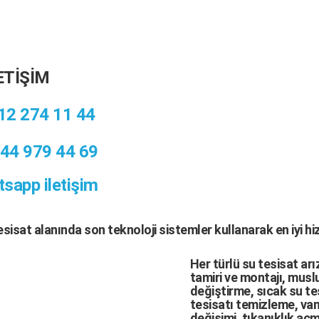
ETİŞİM
12 274 11 44
44 979 44 69
sapp iletişim
tesisat
alanında son teknoloji sistemler kullanarak en iyi h
Her türlü
su tesisat arı
tamiri
ve
montajı
,
muslu
değiştirme,
sıcak su te
tesisatı temizleme
,
van
değişimi
, tıkanıklık aç