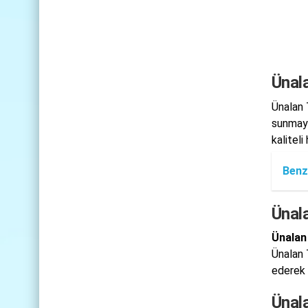
Ünala
Ünalan 
sunmayı
kaliteli
Benz
Ünal
Ünalan
Ünalan 
ederek
Ünal