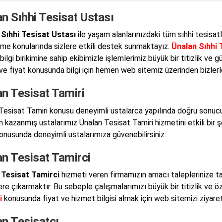
n Sıhhi Tesisat Ustası
Sıhhi Tesisat Ustası
ile yaşam alanlarınızdaki tüm sıhhi tesisatl
me konularında sizlere etkili destek sunmaktayız.
Ünalan Sıhhi 
bilgi birikimine sahip ekibimizle işlemlerimiz büyük bir titizlik ve
ve fiyat konusunda bilgi için hemen web sitemiz üzerinden bizlerle 
n Tesisat Tamiri
Tesisat Tamiri konusu deneyimli ustalarca yapılında doğru sonuc
 kazanmış ustalarımız Ünalan Tesisat Tamiri hizmetini etkili bir ş
konusunda deneyimli ustalarımıza güvenebilirsiniz.
an Tesisat Tamirci
 Tesisat Tamirci
hizmeti veren firmamızın amacı taleplerinize ta
ere çıkarmaktır. Bu sebeple çalışmalarımızı büyük bir titizlik ve ö
i
konusunda fiyat ve hizmet bilgisi almak için web sitemizi ziyaret 
an Tesisatçı