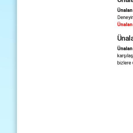
Ünalan
Deneyiml
Ünalan
Ünala
Ünalan
karşıla
bizlere