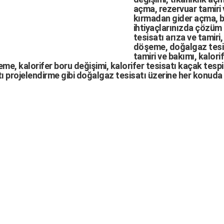
açma
,
rezervuar tamiri
kırmadan gider açma
,
b
ihtiyaçlarınızda çözüm
tesisatı arıza
ve tamiri,
döşeme,
doğalgaz tesi
tamiri ve bakımı, kalori
me, kalorifer boru değişimi, kalorifer tesisatı kaçak tespit
ı projelendirme gibi d
oğalgaz tesisatı
üzerine her konuda 