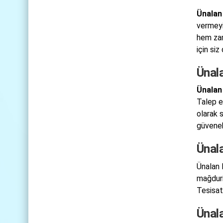
Ünalan
vermeyi
hem zam
için siz
Ünala
Ünalan 
Talep e
olarak 
güvenebi
Ünal
Ünalan 
mağduri
Tesisat 
Ünal