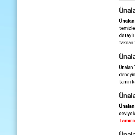
Ünala
Ünalan 
temizle
detaylı 
takılan 
Ünala
Ünalan 
deneyim
tamiri 
Ünal
Ünalan
seviyel
Tamirc
Ünal