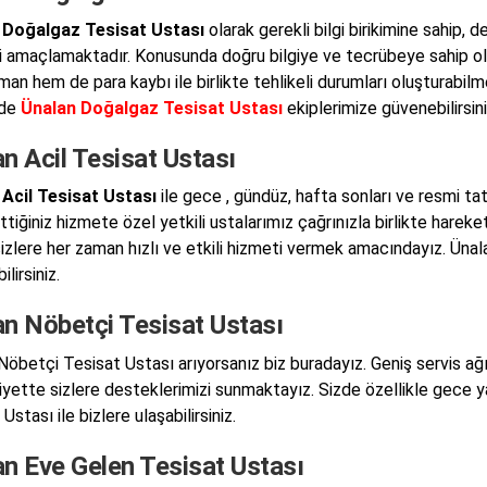
 Doğalgaz Tesisat Ustası
olarak gerekli bilgi birikimine sahip, d
 amaçlamaktadır. Konusunda doğru bilgiye ve tecrübeye sahip olm
an hem de para kaybı ile birlikte tehlikeli durumları oluşturabil
 de
Ünalan Doğalgaz Tesisat Ustası
ekiplerimize güvenebilirsini
n Acil Tesisat Ustası
Acil Tesisat Ustası
ile gece , gündüz, hafta sonları ve resmi tat
ttiğiniz hizmete özel yetkili ustalarımız çağrınızla birlikte hare
sizlere her zaman hızlı ve etkili hizmeti vermek amacındayız. Ünal
lirsiniz.
an Nöbetçi Tesisat Ustası
Nöbetçi Tesisat Ustası arıyorsanız biz buradayız. Geniş servis ağın
yette sizlere desteklerimizi sunmaktayız. Sizde özellikle gece y
Ustası ile bizlere ulaşabilirsiniz.
an Eve Gelen Tesisat Ustası