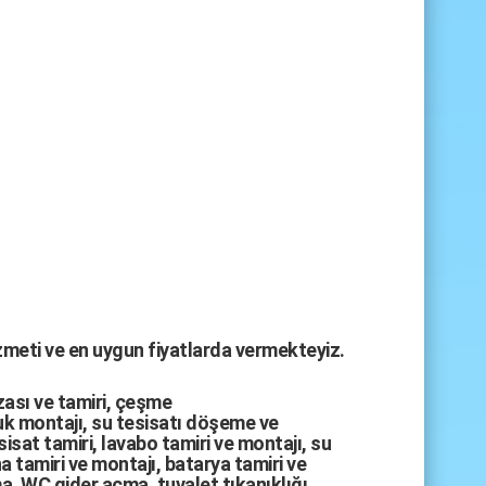
izmeti ve en uygun fiyatlarda vermekteyiz.
zası
ve tamiri,
çeşme
k montajı
,
su tesisatı döşeme
ve
sisat tamiri
,
lavabo tamiri
ve
montajı,
su
a tamiri
ve
montajı
,
batarya tamiri
ve
ma
,
WC gider açma
,
tuvalet tıkanıklığı