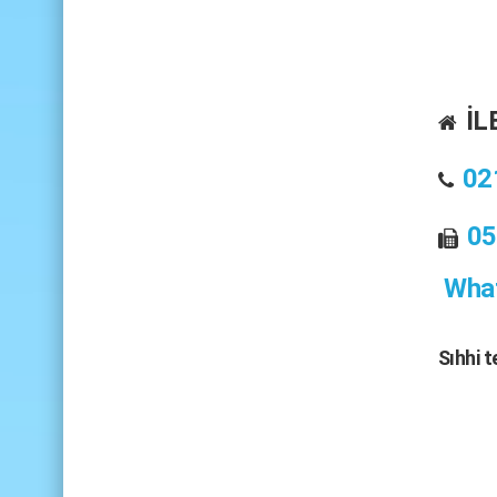
İL
02
05
What
Sıhhi 