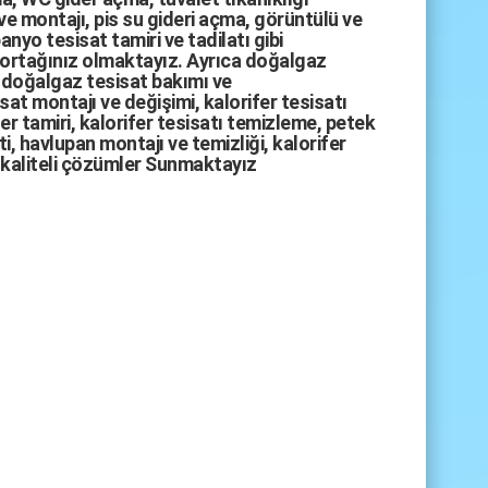
ve montajı,
pis su gideri açma
,
görüntülü ve
anyo tesisat tamiri
ve
tadilatı
gibi
 ortağınız olmaktayız. Ayrıca
doğalgaz
doğalgaz tesisat bakımı
ve
sat montajı
ve değişimi, kalorifer tesisatı
fer tamiri, kalorifer tesisatı temizleme, petek
i, havlupan montajı ve temizliği, kalorifer
kaliteli çözümler Sunmaktayız