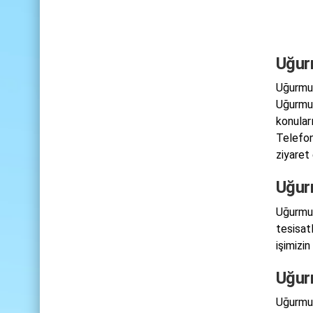
Uğur
Uğurmum
Uğurmum
konular
Telefon
ziyaret 
Uğur
Uğurmum
tesisat
işimizin
Uğur
Uğurmum