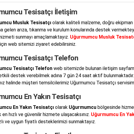
mumcu Tesisatçı İletişim
mcu Musluk Tesisatçı
olarak kaliteli malzeme, doğru ekipman 
 gelen arıza, tıkanma ve kurulum konularında destek vermekteyiz.
i hizmeti sunmayı amaçlamaktayız.
Uğurmumcu Musluk Tesisat
i için web sitemizi ziyaret edebilirsiniz.
mumcu Tesisatçı Telefon
mcu Tesisatçı Telefon
web sitemizde bulunan iletişim sayfam
 etkili destek verebilmek adına 7 gün 24 saat aktif bulunmaktadır
ız halinde müşteri temsilcilerimiz Uğurmumcu Tesisatçı servisimiz
mumcu En Yakın Tesisatçı
mcu En Yakın Tesisatçı
olarak
Uğurmumcu
bölgesinde hizmet
k en hızlı ve güvenilir hizmete ulaşacaksınız.
Uğurmumcu En Yakı
zlı ve uygun fiyatlı desteklerimizi sunmaktayız.