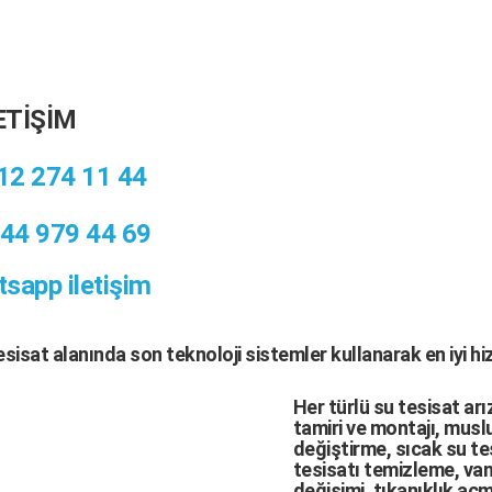
ETİŞİM
12 274 11 44
44 979 44 69
sapp iletişim
tesisat
alanında son teknoloji sistemler kullanarak en iyi h
Her türlü
su tesisat arı
tamiri
ve
montajı
,
muslu
değiştirme,
sıcak su te
tesisatı temizleme
,
van
değişimi
, tıkanıklık aç