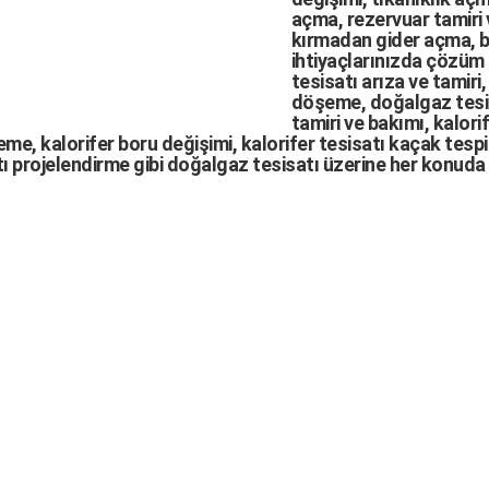
açma
,
rezervuar tamiri
kırmadan gider açma
,
b
ihtiyaçlarınızda çözüm
tesisatı arıza
ve tamiri,
döşeme,
doğalgaz tesi
tamiri ve bakımı, kalori
me, kalorifer boru değişimi, kalorifer tesisatı kaçak tespit
ı projelendirme gibi d
oğalgaz tesisatı
üzerine her konuda 