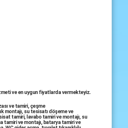
izmeti ve en uygun fiyatlarda vermekteyiz.
zası
ve tamiri,
çeşme
k montajı
,
su tesisatı döşeme
ve
sisat tamiri
,
lavabo tamiri
ve
montajı,
su
a tamiri
ve
montajı
,
batarya tamiri
ve
ma
,
WC gider açma
,
tuvalet tıkanıklığı