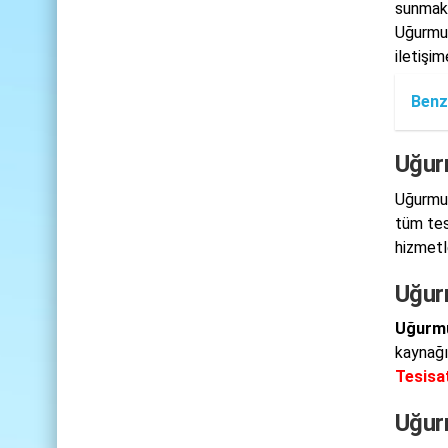
sunmakt
Uğurmum
iletişim
Benz
Uğur
Uğurmum
tüm tesi
hizmetl
Uğur
Uğurmu
kaynağı
Tesisa
Uğur