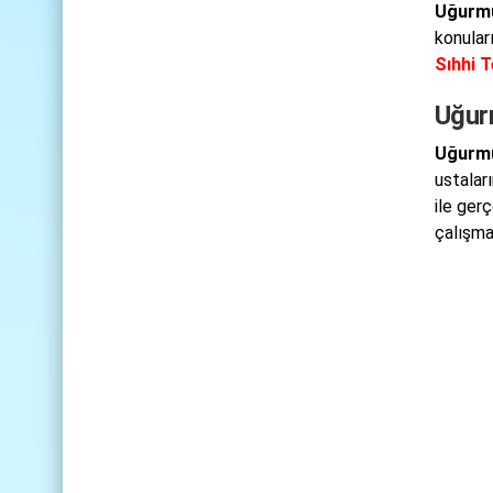
Uğurmu
konular
Sıhhi T
Uğur
Uğurmu
ustaları
ile ger
çalışma