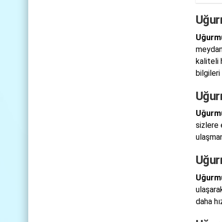
Uğur
Uğurmu
meydana
kalitel
bilgiler
Uğur
Uğurmu
sizlere
ulaşman
Uğur
Uğurmu
ulaşara
daha hı