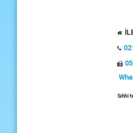
İL
02
05
What
Sıhhi 