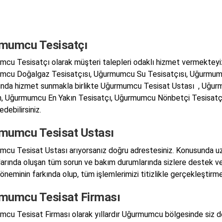
mumcu Tesisatçı
cu Tesisatçı olarak müşteri talepleri odaklı hizmet vermekteyiz
cu Doğalgaz Tesisatçısı, Uğurmumcu Su Tesisatçısı, Uğurmum
ında hizmet sunmakla birlikte Uğurmumcu Tesisat Ustası , Uğu
, Uğurmumcu En Yakın Tesisatçı, Uğurmumcu Nönbetçi Tesisatçı k
edebilirsiniz.
mumcu Tesisat Ustası
cu Tesisat Ustası arıyorsanız doğru adrestesiniz. Konusunda uzm
larında oluşan tüm sorun ve bakım durumlarında sizlere destek 
 öneminin farkında olup, tüm işlemlerimizi titizlikle gerçekleştirm
mumcu Tesisat Firması
cu Tesisat Firması olarak yıllardır Uğurmumcu bölgesinde siz değe