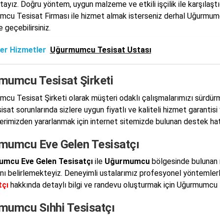
ayız. Doğru yöntem, uygun malzeme ve etkili işçilik ile karşılaştığ
cu Tesisat Firması ile hizmet almak isterseniz derhal Uğurmumc
e geçebilirsiniz.
er Hizmetler
Uğurmumcu Tesisat Ustası
mumcu Tesisat Şirketi
cu Tesisat Şirketi olarak müşteri odaklı çalışmalarımızı sürdür
sat sorunlarında sizlere uygun fiyatlı ve kaliteli hizmet garantisi
erimizden yararlanmak için internet sitemizde bulunan destek hatlar
mumcu Eve Gelen Tesisatçı
mcu Eve Gelen Tesisatçı
ile
Uğurmumcu
bölgesinde bulunan m
nı belirlemekteyiz. Deneyimli ustalarımız profesyonel yöntemle
tçı
hakkında detaylı bilgi ve randevu oluşturmak için Uğurmumcu Te
mumcu Sıhhi Tesisatçı