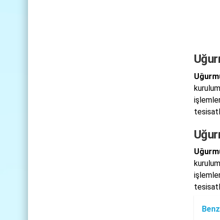
Uğur
Uğurmu
kurulum
işlemle
tesisat
Uğur
Uğurmu
kurulum
işlemle
tesisat
Benz