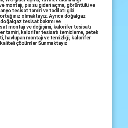
ve montajı,
pis su gideri açma
,
görüntülü ve
anyo tesisat tamiri
ve
tadilatı
gibi
 ortağınız olmaktayız. Ayrıca
doğalgaz
doğalgaz tesisat bakımı
ve
sat montajı
ve değişimi, kalorifer tesisatı
fer tamiri, kalorifer tesisatı temizleme, petek
i, havlupan montajı ve temizliği, kalorifer
kaliteli çözümler Sunmaktayız