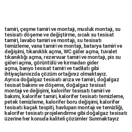
tamiri,
çeşme tamiri
ve
montajı
,
musluk montajı
,
su
tesisatı döşeme
ve değiştirme,
sıcak su tesisat
tamiri
,
lavabo tamiri
ve
montajı,
su tesisatı
temizleme
,
vana tamiri
ve
montajı
,
batarya tamiri
ve
değişimi
, tıkanıklık açma
,
WC gider açma
,
tuvalet
tıkanıklığı açma
,
rezervuar tamiri
ve montajı,
pis su
gideri açma
,
görüntülü ve kırmadan gider
açma
,
banyo tesisat tamiri
ve
tadilatı
gibi
ihtiyaçlarınızda çözüm ortağınız olmaktayız.
Ayrıca
doğalgaz tesisatı arıza
ve tamiri,
doğalgaz
tesisat bakımı
ve döşeme,
doğalgaz tesisat
montajı
ve değişimi, kalorifer tesisatı tamiri ve
bakımı, kalorifer tamiri, kalorifer tesisatı temizleme,
petek temizleme, kalorifer boru değişimi, kalorifer
tesisatı kaçak tespiti, havlupan montajı ve temizliği,
kalorifer tesisatı projelendirme gibi d
oğalgaz tesisatı
üzerine her konuda kaliteli çözümler Sunmaktayız