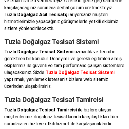
ve etkili hizmeti vermekteyiz. Özellikle gece geç saatlerde
karşılaşacağınız sorunlara derhal çözüm üretmekteyiz.
Tuzla Doğalgaz Acil Tesisatçı
arıyorsanız müşteri
hizmetlerimizle yapacağınız görüşmelerle yetkili ekibimiz
sizlere yönlendirilecektir.
Tuzla Doğalgaz Tesisat Sistemi
Tuzla Doğalgaz Tesisat Sistemi
uzmanlık ve tecrübe
gerektiren bir konudur. Deneyimli ve gerekli eğitimleri almış
ekiplerimiz ile güvenli ve tam performans çalışan sistemlere
ulaşacaksınız. Sizde
Tuzla Doğalgaz Tesisat Sistemi
yaptırmak, yenilemek isterseniz bizlere web sitemiz
üzerinden ulaşabilirsiniz.
Tuzla Doğalgaz Tesisat Tamircisi
Tuzla Doğalgaz Tesisat Tamircisi
ile bizlere ulaşan
müşterilerimiz doğalgaz tesisatlarında karşılaştıkları tüm
sorunlara en hızlı ve etkili hizmet ile karşılaşacaklardır.