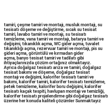
tamiri,
çeşme tamiri
ve
montajı
,
musluk montajı
,
su
tesisatı döşeme
ve değiştirme,
sıcak su tesisat
tamiri
,
lavabo tamiri
ve
montajı,
su tesisatı
temizleme
,
vana tamiri
ve
montajı
,
batarya tamiri
ve
değişimi
, tıkanıklık açma
,
WC gider açma
,
tuvalet
tıkanıklığı açma
,
rezervuar tamiri
ve montajı,
pis su
gideri açma
,
görüntülü ve kırmadan gider
açma
,
banyo tesisat tamiri
ve
tadilatı
gibi
ihtiyaçlarınızda çözüm ortağınız olmaktayız.
Ayrıca
doğalgaz tesisatı arıza
ve tamiri,
doğalgaz
tesisat bakımı
ve döşeme,
doğalgaz tesisat
montajı
ve değişimi, kalorifer tesisatı tamiri ve
bakımı, kalorifer tamiri, kalorifer tesisatı temizleme,
petek temizleme, kalorifer boru değişimi, kalorifer
tesisatı kaçak tespiti, havlupan montajı ve temizliği,
kalorifer tesisatı projelendirme gibi d
oğalgaz tesisatı
üzerine her konuda kaliteli çözümler Sunmaktayız