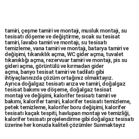
tamiri,
çeşme tamiri
ve
montajı
,
musluk montajı
,
su
tesisatı döşeme
ve değiştirme,
sıcak su tesisat
tamiri
,
lavabo tamiri
ve
montajı,
su tesisatı
temizleme
,
vana tamiri
ve
montajı
,
batarya tamiri
ve
değişimi
, tıkanıklık açma
,
WC gider açma
,
tuvalet
tıkanıklığı açma
,
rezervuar tamiri
ve montajı,
pis su
gideri açma
,
görüntülü ve kırmadan gider
açma
,
banyo tesisat tamiri
ve
tadilatı
gibi
ihtiyaçlarınızda çözüm ortağınız olmaktayız.
Ayrıca
doğalgaz tesisatı arıza
ve tamiri,
doğalgaz
tesisat bakımı
ve döşeme,
doğalgaz tesisat
montajı
ve değişimi, kalorifer tesisatı tamiri ve
bakımı, kalorifer tamiri, kalorifer tesisatı temizleme,
petek temizleme, kalorifer boru değişimi, kalorifer
tesisatı kaçak tespiti, havlupan montajı ve temizliği,
kalorifer tesisatı projelendirme gibi d
oğalgaz tesisatı
üzerine her konuda kaliteli çözümler Sunmaktayız