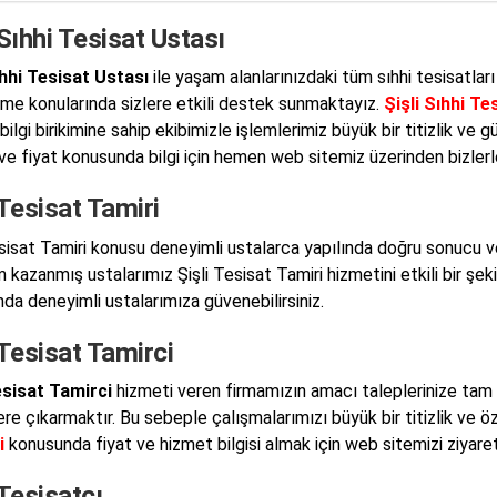
 Sıhhi Tesisat Ustası
ıhhi Tesisat Ustası
ile yaşam alanlarınızdaki tüm sıhhi tesisatlar
me konularında sizlere etkili destek sunmaktayız.
Şişli Sıhhi Te
bilgi birikimine sahip ekibimizle işlemlerimiz büyük bir titizlik ve
ve fiyat konusunda bilgi için hemen web sitemiz üzerinden bizlerle 
 Tesisat Tamiri
esisat Tamiri konusu deneyimli ustalarca yapılında doğru sonucu 
kazanmış ustalarımız Şişli Tesisat Tamiri hizmetini etkili bir şeki
da deneyimli ustalarımıza güvenebilirsiniz.
 Tesisat Tamirci
esisat Tamirci
hizmeti veren firmamızın amacı taleplerinize tam k
ere çıkarmaktır. Bu sebeple çalışmalarımızı büyük bir titizlik ve ö
i
konusunda fiyat ve hizmet bilgisi almak için web sitemizi ziyaret 
 Tesisatçı