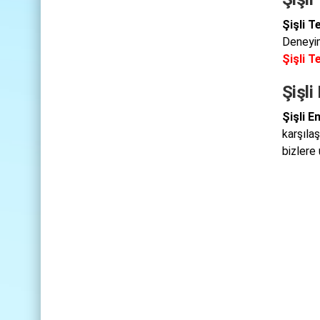
Şişli T
Deneyiml
Şişli T
Şişli
Şişli E
karşıla
bizlere