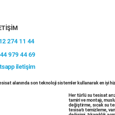
ETİŞİM
12 274 11 44
44 979 44 69
sapp iletişim
tesisat
alanında son teknoloji sistemler kullanarak en iyi h
Her türlü
su tesisat arı
tamiri
ve
montajı
,
muslu
değiştirme,
sıcak su te
tesisatı temizleme
,
van
değişimi
, tıkanıklık aç