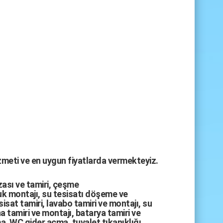
izmeti ve en uygun fiyatlarda vermekteyiz.
zası
ve tamiri,
çeşme
k montajı
,
su tesisatı döşeme
ve
sisat tamiri
,
lavabo tamiri
ve
montajı,
su
a tamiri
ve
montajı
,
batarya tamiri
ve
ma
,
WC gider açma
,
tuvalet tıkanıklığı