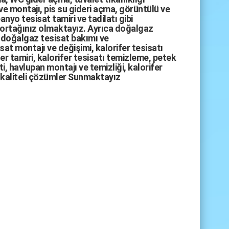
ve montajı,
pis su gideri açma
,
görüntülü ve
anyo tesisat tamiri
ve
tadilatı
gibi
 ortağınız olmaktayız. Ayrıca
doğalgaz
doğalgaz tesisat bakımı
ve
sat montajı
ve değişimi, kalorifer tesisatı
fer tamiri, kalorifer tesisatı temizleme, petek
i, havlupan montajı ve temizliği, kalorifer
kaliteli çözümler Sunmaktayız