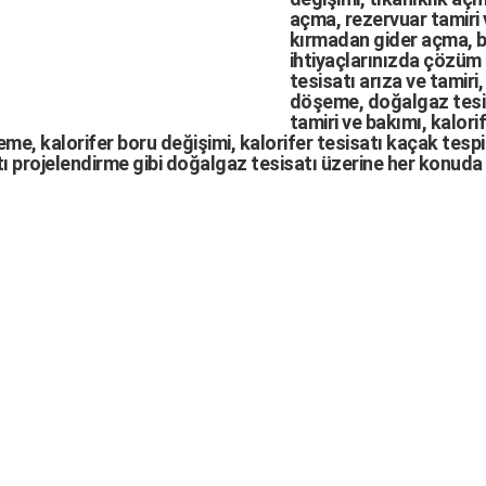
açma
,
rezervuar tamiri
kırmadan gider açma
,
b
ihtiyaçlarınızda çözüm
tesisatı arıza
ve tamiri,
döşeme,
doğalgaz tesi
tamiri ve bakımı, kalori
me, kalorifer boru değişimi, kalorifer tesisatı kaçak tespit
ı projelendirme gibi d
oğalgaz tesisatı
üzerine her konuda 