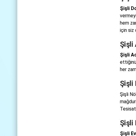
Şişli 
vermeyi
hem zam
için siz
Şişli
Şişli A
ettiğin
her zama
Şişli
Şişli Nö
mağduri
Tesisat 
Şişli
Şişli E