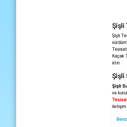
Şişli
Şişli T
sürdürme
Tesisat 
Kaçak T
atın.
Şişli
Şişli S
ve kuru
Tesisat
iletişi
Benz