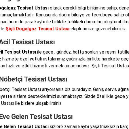
Doğalgaz Tesisat Ustası
olarak gerekli bilgi birikimine sahip, dene
 amaçlamaktadır. Konusunda doğru bilgiye ve tecrübeye sahip olm
an hem de para kaybı ile birlikte tehlikeli durumları oluşturabil
 de
Şişli Doğalgaz Tesisat Ustası
ekiplerimize güvenebilirsiniz.
 Acil Tesisat Ustası
cil Tesisat Ustası
ile gece , gündüz, hafta sonları ve resmi tatil
iz hizmete özel yetkili ustalarımız çağrınızla birlikte harekete ge
n hızlı ve etkili hizmeti vermek amacındayız. Şişli Tesisat Ustası 
 Nöbetçi Tesisat Ustası
betçi Tesisat Ustası arıyorsanız biz buradayız. Geniş servis ağına 
yette sizlere desteklerimizi sunmaktayız. Sizde özellikle gece ya
Ustası ile bizlere ulaşabilirsiniz.
 Eve Gelen Tesisat Ustası
ve Gelen Tesisat Ustası
sizlere zaman kaybı yaşatmaksızın karşı