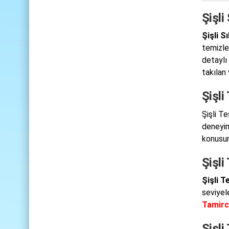
Şişli
Şişli S
temizle
detaylı 
takılan 
Şişli
Şişli T
deneyim 
konusun
Şişli
Şişli T
seviyel
Tamirc
Şişli