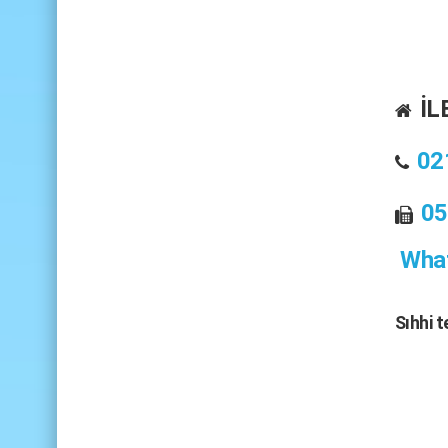
İL
02
05
What
Sıhhi 