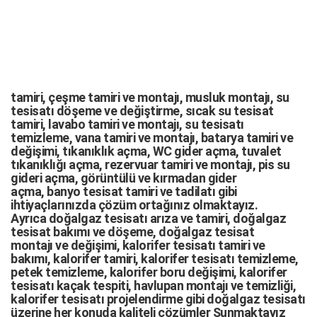
tamiri,
çeşme tamiri
ve
montajı
,
musluk montajı
,
su
tesisatı döşeme
ve değiştirme,
sıcak su tesisat
tamiri
,
lavabo tamiri
ve
montajı,
su tesisatı
temizleme
,
vana tamiri
ve
montajı
,
batarya tamiri
ve
değişimi
, tıkanıklık açma
,
WC gider açma
,
tuvalet
tıkanıklığı açma
,
rezervuar tamiri
ve montajı,
pis su
gideri açma
,
görüntülü ve kırmadan gider
açma
,
banyo tesisat tamiri
ve
tadilatı
gibi
ihtiyaçlarınızda çözüm ortağınız olmaktayız.
Ayrıca
doğalgaz tesisatı arıza
ve tamiri,
doğalgaz
tesisat bakımı
ve döşeme,
doğalgaz tesisat
montajı
ve değişimi, kalorifer tesisatı tamiri ve
bakımı, kalorifer tamiri, kalorifer tesisatı temizleme,
petek temizleme, kalorifer boru değişimi, kalorifer
tesisatı kaçak tespiti, havlupan montajı ve temizliği,
kalorifer tesisatı projelendirme gibi d
oğalgaz tesisatı
üzerine her konuda kaliteli çözümler Sunmaktayız