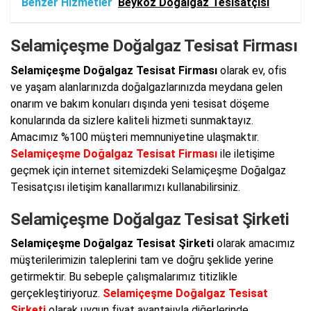
Benzer Hizmetler
Beykoz Doğalgaz Tesisatçısı
Selamiçeşme Doğalgaz Tesisat Firması
Selamiçeşme Doğalgaz Tesisat Firması
olarak ev, ofis
ve yaşam alanlarınızda doğalgazlarınızda meydana gelen
onarım ve bakım konuları dışında yeni tesisat döşeme
konularında da sizlere kaliteli hizmeti sunmaktayız.
Amacımız %100 müşteri memnuniyetine ulaşmaktır.
Selamiçeşme Doğalgaz Tesisat Firması
ile iletişime
geçmek için internet sitemizdeki Selamiçeşme Doğalgaz
Tesisatçısı iletişim kanallarımızı kullanabilirsiniz.
Selamiçeşme Doğalgaz Tesisat Şirketi
Selamiçeşme Doğalgaz Tesisat Şirketi
olarak amacımız
müşterilerimizin taleplerini tam ve doğru şeklide yerine
getirmektir. Bu sebeple çalışmalarımız titizlikle
gerçekleştiriyoruz.
Selamiçeşme Doğalgaz Tesisat
Şirketi
olarak uygun fiyat avantajıyla diğerlerinde