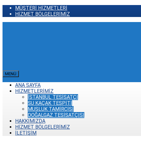
MÜŞTERİ HİZMETLERİ
HİZMET BÖLGELERİMİZ
MENÜ
ANA SAYFA
HİZMETLERİMİZ
İSTANBUL TESİSATÇI
SU KAÇAK TESPİTİ
MUSLUK TAMİRCİSİ
DOĞALGAZ TESİSATÇISI
HAKKIMIZDA
HİZMET BÖLGELERİMİZ
İLETİŞİM