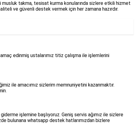
yeni musluk takma, tesisat kurma konularında sizlere etkili hizmet
e kaliteli ve güvenli destek vermek için her zamana hazırdır.
maç edinmiş ustalarımız titiz çalışma ile işlemlerini
iğimiz ile amacımız sizlerim memnuniyetini kazanmaktır.
nin.
giderme işlemine başlıyoruz. Geniş servis ağımız ile sizlere
zde bulunana whatsapp destek hatlarımızdan bizlere