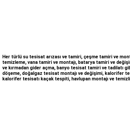
Her türlü
su tesisat arızası
ve tamiri,
çeşme tamiri
ve
mont
temizleme
,
vana tamiri
ve
montajı
,
batarya tamiri
ve değişi
ve kırmadan gider açma
,
banyo tesisat tamiri
ve
tadilatı
gib
döşeme,
doğalgaz tesisat montajı
ve değişimi, kalorifer te
kalorifer tesisatı kaçak tespiti, havlupan montajı ve temizli