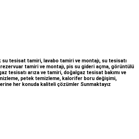
 su tesisat tamiri
,
lavabo tamiri
ve
montajı,
su tesisatı
,
rezervuar tamiri
ve montajı,
pis su gideri açma
,
görüntülü
az tesisatı arıza
ve tamiri,
doğalgaz tesisat bakımı
ve
temizleme, petek temizleme, kalorifer boru değişimi,
erine her konuda kaliteli çözümler Sunmaktayız