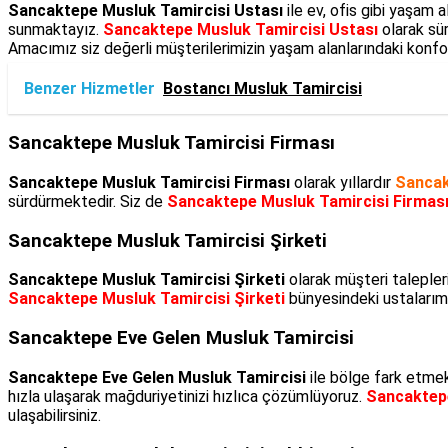
Sancaktepe Musluk Tamircisi Ustası
ile ev, ofis gibi yaşam 
sunmaktayız.
Sancaktepe Musluk Tamircisi Ustası
olarak sür
Amacımız siz değerli müşterilerimizin yaşam alanlarındaki konfo
Benzer Hizmetler
Bostancı Musluk Tamircisi
Sancaktepe Musluk Tamircisi Firması
Sancaktepe Musluk Tamircisi Firması
olarak yıllardır
Sanca
sürdürmektedir. Siz de
Sancaktepe Musluk Tamircisi Firmas
Sancaktepe Musluk Tamircisi Şirketi
Sancaktepe Musluk Tamircisi Şirketi
olarak müşteri talepler
Sancaktepe Musluk Tamircisi Şirketi
bünyesindeki ustalarımı
Sancaktepe Eve Gelen Musluk Tamircisi
Sancaktepe Eve Gelen Musluk Tamircisi
ile bölge fark etmek
hızla ulaşarak mağduriyetinizi hızlıca çözümlüyoruz.
Sancaktepe
ulaşabilirsiniz.