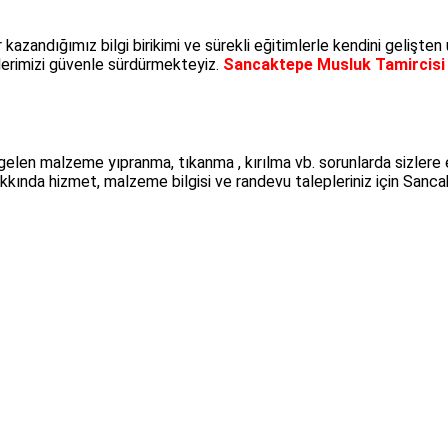
ır kazandığımız bilgi birikimi ve sürekli eğitimlerle kendini geliş
mlerimizi güvenle sürdürmekteyiz.
Sancaktepe Musluk Tamircisi 
len malzeme yıpranma, tıkanma , kırılma vb. sorunlarda sizlere etk
kkında hizmet, malzeme bilgisi ve randevu talepleriniz için Sancak