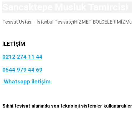
Sancaktepe Musluk Tamircisi
Tesisat Ustası - İstanbul Tesisatçı
HİZMET BÖLGELERİMİZ
Mus
İLETİŞİM
0212 274 11 44
0544 979 44 69
Whatsapp iletişim
Sıhhi tesisat
alanında son teknoloji sistemler kullanarak en