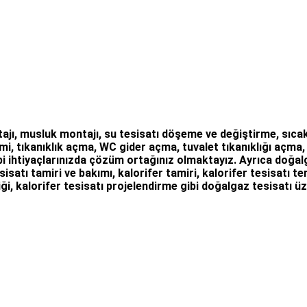
ajı
,
musluk montajı
,
su tesisatı döşeme
ve değiştirme,
sıcak
mi
, tıkanıklık açma
,
WC gider açma
,
tuvalet tıkanıklığı açma
i ihtiyaçlarınızda çözüm ortağınız olmaktayız. Ayrıca
doğalg
sisatı tamiri ve bakımı, kalorifer tamiri, kalorifer tesisatı 
ği, kalorifer tesisatı projelendirme gibi d
oğalgaz tesisatı
üz