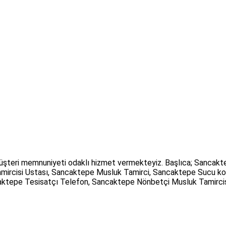
teri memnuniyeti odaklı hizmet vermekteyiz. Başlıca; Sancakte
mircisi Ustası, Sancaktepe Musluk Tamirci, Sancaktepe Sucu kon
caktepe Tesisatçı Telefon, Sancaktepe Nönbetçi Musluk Tamircis