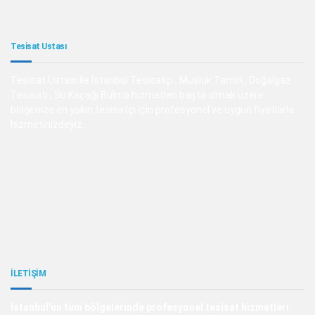
Tesisat Ustası
Tesisat Ustası ile İstanbul Tesisatçı , Musluk Tamiri , Doğalgaz
Tesisatı , Su Kaçağı Bulma hizmetleri başta olmak üzere
bölgenize en yakın tesisatçı için profesyonel ve uygun fiyatlarla
hizmetinizdeyiz.
İLETİŞİM
İstanbul'un tüm bölgelerinde profesyonel tesisat hizmetleri.