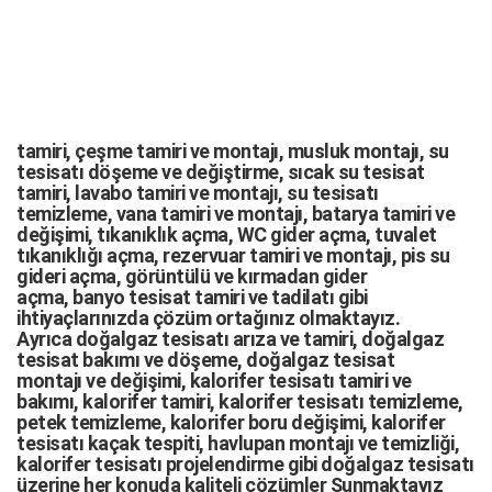
tamiri,
çeşme tamiri
ve
montajı
,
musluk montajı
,
su
tesisatı döşeme
ve değiştirme,
sıcak su tesisat
tamiri
,
lavabo tamiri
ve
montajı,
su tesisatı
temizleme
,
vana tamiri
ve
montajı
,
batarya tamiri
ve
değişimi
, tıkanıklık açma
,
WC gider açma
,
tuvalet
tıkanıklığı açma
,
rezervuar tamiri
ve montajı,
pis su
gideri açma
,
görüntülü ve kırmadan gider
açma
,
banyo tesisat tamiri
ve
tadilatı
gibi
ihtiyaçlarınızda çözüm ortağınız olmaktayız.
Ayrıca
doğalgaz tesisatı arıza
ve tamiri,
doğalgaz
tesisat bakımı
ve döşeme,
doğalgaz tesisat
montajı
ve değişimi, kalorifer tesisatı tamiri ve
bakımı, kalorifer tamiri, kalorifer tesisatı temizleme,
petek temizleme, kalorifer boru değişimi, kalorifer
tesisatı kaçak tespiti, havlupan montajı ve temizliği,
kalorifer tesisatı projelendirme gibi d
oğalgaz tesisatı
üzerine her konuda kaliteli çözümler Sunmaktayız