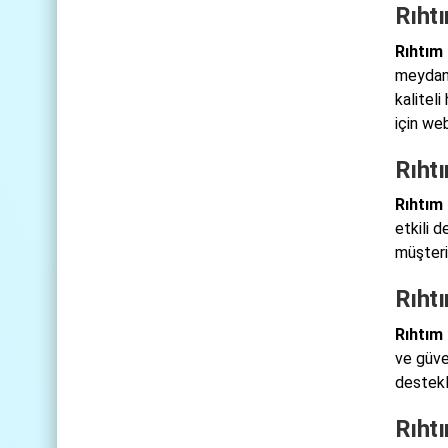
Rıhtı
Rıhtım
meydana
kalitel
için web
Rıht
Rıhtım
etkili 
müşteri
Rıhtı
Rıhtım 
ve güve
destekl
Rıhtı