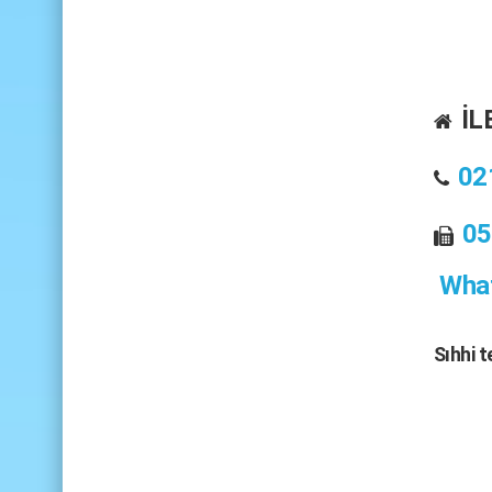
İL
02
05
What
Sıhhi 