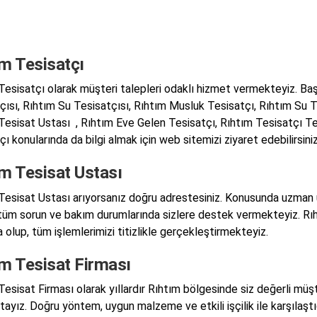
ım Tesisatçı
Tesisatçı olarak müşteri talepleri odaklı hizmet vermekteyiz. Baş
çısı, Rıhtım Su Tesisatçısı, Rıhtım Musluk Tesisatçı, Rıhtım Su T
Tesisat Ustası , Rıhtım Eve Gelen Tesisatçı, Rıhtım Tesisatçı Te
ı konularında da bilgi almak için web sitemizi ziyaret edebilirsiniz
ım Tesisat Ustası
Tesisat Ustası arıyorsanız doğru adrestesiniz. Konusunda uzman us
tüm sorun ve bakım durumlarında sizlere destek vermekteyiz. Rıht
 olup, tüm işlemlerimizi titizlikle gerçekleştirmekteyiz.
ım Tesisat Firması
esisat Firması olarak yıllardır Rıhtım bölgesinde siz değerli müşte
ayız. Doğru yöntem, uygun malzeme ve etkili işçilik ile karşılaştığ