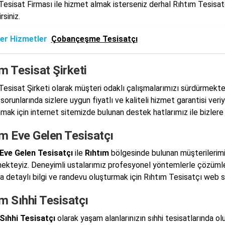
Tesisat Firması ile hizmet almak isterseniz derhal Rıhtım Tesisat
rsiniz.
er Hizmetler
Çobançeşme Tesisatçı
m Tesisat Şirketi
Tesisat Şirketi olarak müşteri odaklı çalışmalarımızı sürdürmekt
sorunlarında sizlere uygun fiyatlı ve kaliteli hizmet garantisi veri
mak için internet sitemizde bulunan destek hatlarımız ile bizlere u
ım Eve Gelen Tesisatçı
Eve Gelen Tesisatçı
ile
Rıhtım
bölgesinde bulunan müşterilerimiz
mekteyiz. Deneyimli ustalarımız profesyonel yöntemlerle çözüml
a detaylı bilgi ve randevu oluşturmak için Rıhtım Tesisatçı web sit
m Sıhhi Tesisatçı
Sıhhi Tesisatçı
olarak yaşam alanlarınızın sıhhi tesisatlarında 