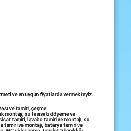
izmeti ve en uygun fiyatlarda vermekteyiz.
zası
ve tamiri,
çeşme
k montajı
,
su tesisatı döşeme
ve
sisat tamiri
,
lavabo tamiri
ve
montajı,
su
a tamiri
ve
montajı
,
batarya tamiri
ve
ma
,
WC gider açma
,
tuvalet tıkanıklığı