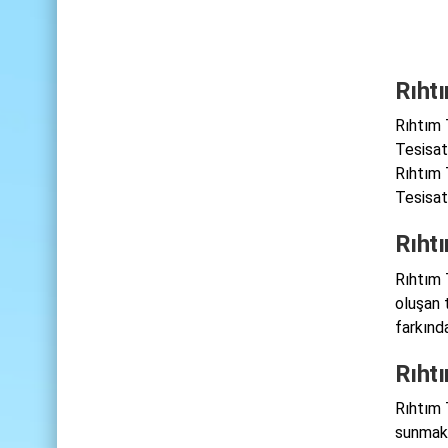
Rıht
Rıhtım 
Tesisat
Rıhtım 
Tesisatç
Rıht
Rıhtım 
oluşan 
farkında
Rıht
Rıhtım T
sunmakt