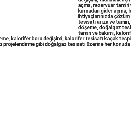
açma
,
rezervuar tamiri
kırmadan gider açma
,
b
ihtiyaçlarınızda çözüm
tesisatı arıza
ve tamiri,
döşeme,
doğalgaz tesi
tamiri ve bakımı, kalori
me, kalorifer boru değişimi, kalorifer tesisatı kaçak tespit
ı projelendirme gibi d
oğalgaz tesisatı
üzerine her konuda 