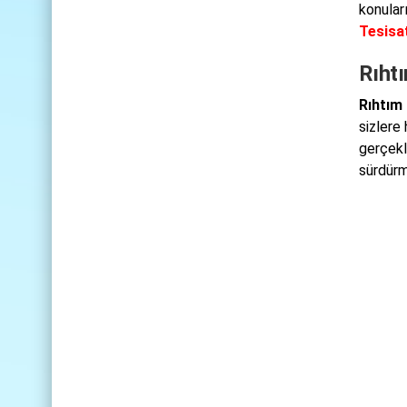
konular
Tesisa
Rıht
Rıhtım
sizlere 
gerçekl
sürdürm