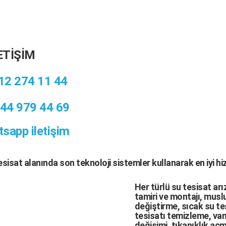
ETİŞİM
12 274 11 44
44 979 44 69
sapp iletişim
tesisat
alanında son teknoloji sistemler kullanarak en iyi h
Her türlü
su tesisat arı
tamiri
ve
montajı
,
muslu
değiştirme,
sıcak su te
tesisatı temizleme
,
van
değişimi
, tıkanıklık aç