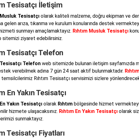
m Tesisatçı İletişim
 Musluk Tesisatçı
olarak kaliteli malzeme, doğru ekipman ve den
 gelen arıza, tıkanma ve kurulum konularında destek vermekteyiz.
i hizmeti sunmayı amaçlamaktayız.
Rıhtım Musluk Tesisatçı
konu
 sitemizi ziyaret edebilirsiniz.
ım Tesisatçı Telefon
 Tesisatçı Telefon
web sitemizde bulunan iletişim sayfamızda me
destek verebilmek adına 7 gün 24 saat aktif bulunmaktadır.
Rıhtım
 temsilcilerimiz Rıhtım Tesisatçı servisimizi sizlere yönlendirecek
m En Yakın Tesisatçı
En Yakın Tesisatçı
olarak
Rıhtım
bölgesinde hizmet vermekteyiz.
nilir hizmete ulaşacaksınız.
Rıhtım En Yakın Tesisatçı
olarak siz
erimizi sunmaktayız.
m Tesisatçı Fiyatları