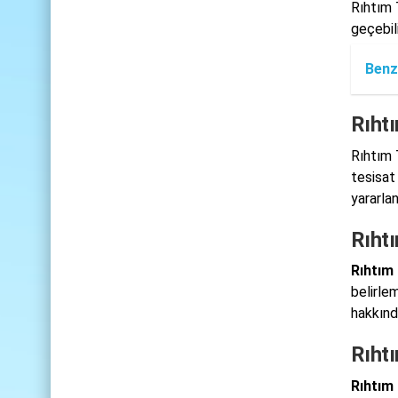
Rıhtım 
geçebili
Benz
Rıhtı
Rıhtım 
tesisat 
yararlan
Rıht
Rıhtım 
belirle
hakkınd
Rıhtı
Rıhtım 