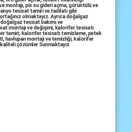
ve montajı,
pis su gideri açma
,
görüntülü ve
anyo tesisat tamiri
ve
tadilatı
gibi
 ortağınız olmaktayız. Ayrıca
doğalgaz
doğalgaz tesisat bakımı
ve
sat montajı
ve değişimi, kalorifer tesisatı
fer tamiri, kalorifer tesisatı temizleme, petek
i, havlupan montajı ve temizliği, kalorifer
kaliteli çözümler Sunmaktayız