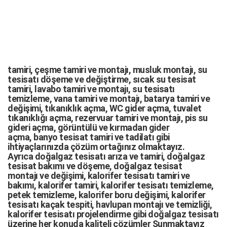
tamiri,
çeşme tamiri
ve
montajı
,
musluk montajı
,
su
tesisatı döşeme
ve değiştirme,
sıcak su tesisat
tamiri
,
lavabo tamiri
ve
montajı,
su tesisatı
temizleme
,
vana tamiri
ve
montajı
,
batarya tamiri
ve
değişimi
, tıkanıklık açma
,
WC gider açma
,
tuvalet
tıkanıklığı açma
,
rezervuar tamiri
ve montajı,
pis su
gideri açma
,
görüntülü ve kırmadan gider
açma
,
banyo tesisat tamiri
ve
tadilatı
gibi
ihtiyaçlarınızda çözüm ortağınız olmaktayız.
Ayrıca
doğalgaz tesisatı arıza
ve tamiri,
doğalgaz
tesisat bakımı
ve döşeme,
doğalgaz tesisat
montajı
ve değişimi, kalorifer tesisatı tamiri ve
bakımı, kalorifer tamiri, kalorifer tesisatı temizleme,
petek temizleme, kalorifer boru değişimi, kalorifer
tesisatı kaçak tespiti, havlupan montajı ve temizliği,
kalorifer tesisatı projelendirme gibi d
oğalgaz tesisatı
üzerine her konuda kaliteli çözümler Sunmaktayız