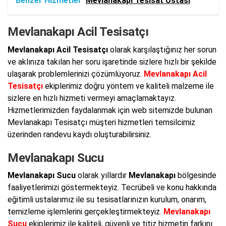
Benzer Hizmetler
Mevlanakapı Tesisat Ustası
Mevlanakapı Acil Tesisatçı
Mevlanakapı Acil Tesisatçı
olarak karşılaştığınız her sorun
ve aklınıza takılan her soru işaretinde sizlere hızlı bir şekilde
ulaşarak problemlerinizi çözümlüyoruz.
Mevlanakapı Acil
Tesisatçı
ekiplerimiz doğru yöntem ve kaliteli malzeme ile
sizlere en hızlı hizmeti vermeyi amaçlamaktayız.
Hizmetlerimizden faydalanmak için web sitemizde bulunan
Mevlanakapı Tesisatçı müşteri hizmetleri temsilcimiz
üzerinden randevu kaydı oluşturabilirsiniz.
Mevlanakapı Sucu
Mevlanakapı Sucu
olarak yıllardır
Mevlanakapı
bölgesinde
faaliyetlerimizi göstermekteyiz. Tecrübeli ve konu hakkında
eğitimli ustalarımız ile su tesisatlarınızın kurulum, onarım,
temizleme işlemlerini gerçekleştirmekteyiz.
Mevlanakapı
Sucu
ekiplerimiz ile kaliteli, güvenli ve titiz hizmetin farkını