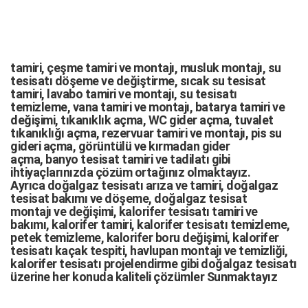
tamiri,
çeşme tamiri
ve
montajı
,
musluk montajı
,
su
tesisatı döşeme
ve değiştirme,
sıcak su tesisat
tamiri
,
lavabo tamiri
ve
montajı,
su tesisatı
temizleme
,
vana tamiri
ve
montajı
,
batarya tamiri
ve
değişimi
, tıkanıklık açma
,
WC gider açma
,
tuvalet
tıkanıklığı açma
,
rezervuar tamiri
ve montajı,
pis su
gideri açma
,
görüntülü ve kırmadan gider
açma
,
banyo tesisat tamiri
ve
tadilatı
gibi
ihtiyaçlarınızda çözüm ortağınız olmaktayız.
Ayrıca
doğalgaz tesisatı arıza
ve tamiri,
doğalgaz
tesisat bakımı
ve döşeme,
doğalgaz tesisat
montajı
ve değişimi, kalorifer tesisatı tamiri ve
bakımı, kalorifer tamiri, kalorifer tesisatı temizleme,
petek temizleme, kalorifer boru değişimi, kalorifer
tesisatı kaçak tespiti, havlupan montajı ve temizliği,
kalorifer tesisatı projelendirme gibi d
oğalgaz tesisatı
üzerine her konuda kaliteli çözümler Sunmaktayız