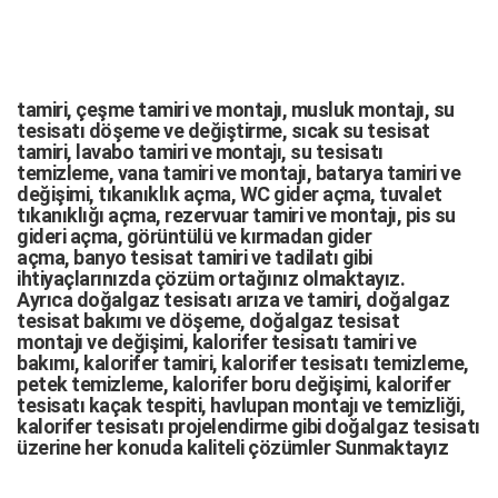
tamiri,
çeşme tamiri
ve
montajı
,
musluk montajı
,
su
tesisatı döşeme
ve değiştirme,
sıcak su tesisat
tamiri
,
lavabo tamiri
ve
montajı,
su tesisatı
temizleme
,
vana tamiri
ve
montajı
,
batarya tamiri
ve
değişimi
, tıkanıklık açma
,
WC gider açma
,
tuvalet
tıkanıklığı açma
,
rezervuar tamiri
ve montajı,
pis su
gideri açma
,
görüntülü ve kırmadan gider
açma
,
banyo tesisat tamiri
ve
tadilatı
gibi
ihtiyaçlarınızda çözüm ortağınız olmaktayız.
Ayrıca
doğalgaz tesisatı arıza
ve tamiri,
doğalgaz
tesisat bakımı
ve döşeme,
doğalgaz tesisat
montajı
ve değişimi, kalorifer tesisatı tamiri ve
bakımı, kalorifer tamiri, kalorifer tesisatı temizleme,
petek temizleme, kalorifer boru değişimi, kalorifer
tesisatı kaçak tespiti, havlupan montajı ve temizliği,
kalorifer tesisatı projelendirme gibi d
oğalgaz tesisatı
üzerine her konuda kaliteli çözümler Sunmaktayız