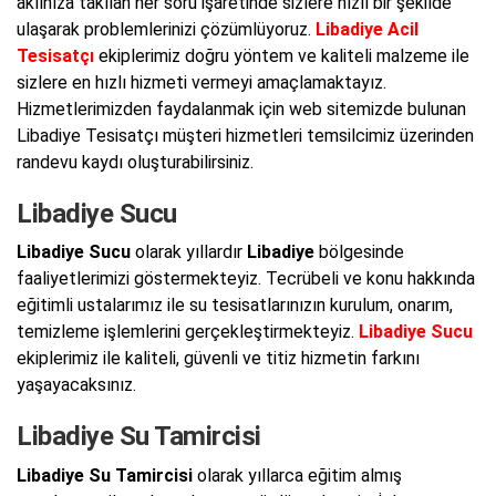
aklınıza takılan her soru işaretinde sizlere hızlı bir şekilde
ulaşarak problemlerinizi çözümlüyoruz.
Libadiye Acil
Tesisatçı
ekiplerimiz doğru yöntem ve kaliteli malzeme ile
sizlere en hızlı hizmeti vermeyi amaçlamaktayız.
Hizmetlerimizden faydalanmak için web sitemizde bulunan
Libadiye Tesisatçı müşteri hizmetleri temsilcimiz üzerinden
randevu kaydı oluşturabilirsiniz.
Libadiye Sucu
Libadiye Sucu
olarak yıllardır
Libadiye
bölgesinde
faaliyetlerimizi göstermekteyiz. Tecrübeli ve konu hakkında
eğitimli ustalarımız ile su tesisatlarınızın kurulum, onarım,
temizleme işlemlerini gerçekleştirmekteyiz.
Libadiye Sucu
ekiplerimiz ile kaliteli, güvenli ve titiz hizmetin farkını
yaşayacaksınız.
Libadiye Su Tamircisi
Libadiye Su Tamircisi
olarak yıllarca eğitim almış