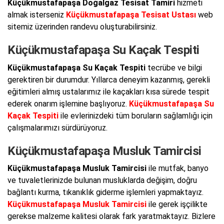
Küçükmustafapaşa Doğalgaz Tesisat Tamiri
hizmeti
almak isterseniz
Küçükmustafapaşa Tesisat Ustası
web
sitemiz üzerinden randevu oluşturabilirsiniz.
Küçükmustafapaşa Su Kaçak Tespiti
Küçükmustafapaşa Su Kaçak Tespiti
tecrübe ve bilgi
gerektiren bir durumdur. Yıllarca deneyim kazanmış, gerekli
eğitimleri almış ustalarımız ile kaçakları kısa sürede tespit
ederek onarım işlemine başlıyoruz.
Küçükmustafapaşa Su
Kaçak Tespiti
ile evlerinizdeki tüm boruların sağlamlığı için
çalışmalarımızı sürdürüyoruz.
Küçükmustafapaşa Musluk Tamircisi
Küçükmustafapaşa Musluk Tamircisi
ile mutfak, banyo
ve tuvaletlerinizde bulunan musluklarda değişim, doğru
bağlantı kurma, tıkanıklık giderme işlemleri yapmaktayız.
Küçükmustafapaşa Musluk Tamircisi
ile gerek işçilikte
gerekse malzeme kalitesi olarak fark yaratmaktayız. Bizlere