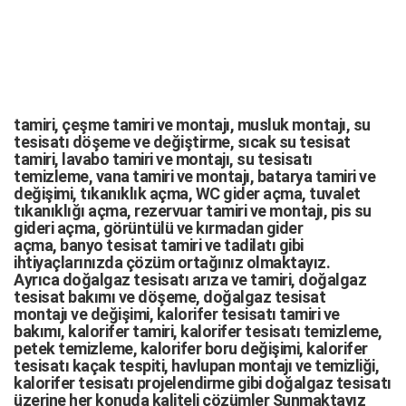
tamiri,
çeşme tamiri
ve
montajı
,
musluk montajı
,
su
tesisatı döşeme
ve değiştirme,
sıcak su tesisat
tamiri
,
lavabo tamiri
ve
montajı,
su tesisatı
temizleme
,
vana tamiri
ve
montajı
,
batarya tamiri
ve
değişimi
, tıkanıklık açma
,
WC gider açma
,
tuvalet
tıkanıklığı açma
,
rezervuar tamiri
ve montajı,
pis su
gideri açma
,
görüntülü ve kırmadan gider
açma
,
banyo tesisat tamiri
ve
tadilatı
gibi
ihtiyaçlarınızda çözüm ortağınız olmaktayız.
Ayrıca
doğalgaz tesisatı arıza
ve tamiri,
doğalgaz
tesisat bakımı
ve döşeme,
doğalgaz tesisat
montajı
ve değişimi, kalorifer tesisatı tamiri ve
bakımı, kalorifer tamiri, kalorifer tesisatı temizleme,
petek temizleme, kalorifer boru değişimi, kalorifer
tesisatı kaçak tespiti, havlupan montajı ve temizliği,
kalorifer tesisatı projelendirme gibi d
oğalgaz tesisatı
üzerine her konuda kaliteli çözümler Sunmaktayız