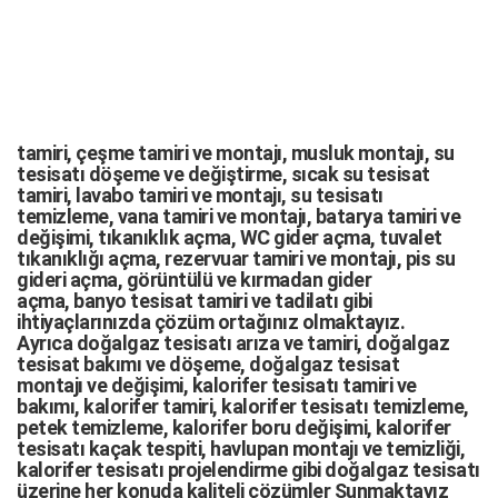
tamiri,
çeşme tamiri
ve
montajı
,
musluk montajı
,
su
tesisatı döşeme
ve değiştirme,
sıcak su tesisat
tamiri
,
lavabo tamiri
ve
montajı,
su tesisatı
temizleme
,
vana tamiri
ve
montajı
,
batarya tamiri
ve
değişimi
, tıkanıklık açma
,
WC gider açma
,
tuvalet
tıkanıklığı açma
,
rezervuar tamiri
ve montajı,
pis su
gideri açma
,
görüntülü ve kırmadan gider
açma
,
banyo tesisat tamiri
ve
tadilatı
gibi
ihtiyaçlarınızda çözüm ortağınız olmaktayız.
Ayrıca
doğalgaz tesisatı arıza
ve tamiri,
doğalgaz
tesisat bakımı
ve döşeme,
doğalgaz tesisat
montajı
ve değişimi, kalorifer tesisatı tamiri ve
bakımı, kalorifer tamiri, kalorifer tesisatı temizleme,
petek temizleme, kalorifer boru değişimi, kalorifer
tesisatı kaçak tespiti, havlupan montajı ve temizliği,
kalorifer tesisatı projelendirme gibi d
oğalgaz tesisatı
üzerine her konuda kaliteli çözümler Sunmaktayız