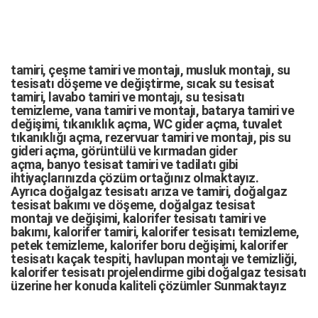
tamiri,
çeşme tamiri
ve
montajı
,
musluk montajı
,
su
tesisatı döşeme
ve değiştirme,
sıcak su tesisat
tamiri
,
lavabo tamiri
ve
montajı,
su tesisatı
temizleme
,
vana tamiri
ve
montajı
,
batarya tamiri
ve
değişimi
, tıkanıklık açma
,
WC gider açma
,
tuvalet
tıkanıklığı açma
,
rezervuar tamiri
ve montajı,
pis su
gideri açma
,
görüntülü ve kırmadan gider
açma
,
banyo tesisat tamiri
ve
tadilatı
gibi
ihtiyaçlarınızda çözüm ortağınız olmaktayız.
Ayrıca
doğalgaz tesisatı arıza
ve tamiri,
doğalgaz
tesisat bakımı
ve döşeme,
doğalgaz tesisat
montajı
ve değişimi, kalorifer tesisatı tamiri ve
bakımı, kalorifer tamiri, kalorifer tesisatı temizleme,
petek temizleme, kalorifer boru değişimi, kalorifer
tesisatı kaçak tespiti, havlupan montajı ve temizliği,
kalorifer tesisatı projelendirme gibi d
oğalgaz tesisatı
üzerine her konuda kaliteli çözümler Sunmaktayız