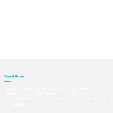
Tesisat Ustası
Tesisat Ustası ile İstanbul Tesisatçı , Musluk Tamiri , Doğalgaz
Tesisatı , Su Kaçağı Bulma hizmetleri başta olmak üzere
bölgenize en yakın tesisatçı için profesyonel ve uygun fiyatlarla
hizmetinizdeyiz.