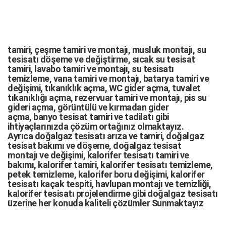
tamiri,
çeşme tamiri
ve
montajı
,
musluk montajı
,
su
tesisatı döşeme
ve değiştirme,
sıcak su tesisat
tamiri
,
lavabo tamiri
ve
montajı,
su tesisatı
temizleme
,
vana tamiri
ve
montajı
,
batarya tamiri
ve
değişimi
, tıkanıklık açma
,
WC gider açma
,
tuvalet
tıkanıklığı açma
,
rezervuar tamiri
ve montajı,
pis su
gideri açma
,
görüntülü ve kırmadan gider
açma
,
banyo tesisat tamiri
ve
tadilatı
gibi
ihtiyaçlarınızda çözüm ortağınız olmaktayız.
Ayrıca
doğalgaz tesisatı arıza
ve tamiri,
doğalgaz
tesisat bakımı
ve döşeme,
doğalgaz tesisat
montajı
ve değişimi, kalorifer tesisatı tamiri ve
bakımı, kalorifer tamiri, kalorifer tesisatı temizleme,
petek temizleme, kalorifer boru değişimi, kalorifer
tesisatı kaçak tespiti, havlupan montajı ve temizliği,
kalorifer tesisatı projelendirme gibi d
oğalgaz tesisatı
üzerine her konuda kaliteli çözümler Sunmaktayız