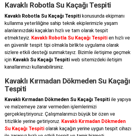
Kavaklı Robotla Su Kaçağı Tespiti
Kavaklı Robotla Su Kaçağı Tespiti
konusunda ekipmanı
kullanma yeterliliğine sahip teknik ekiplerimizle yaşam
alanlarınızdaki kaçakları hızlı ve tam olarak tespit
etmekteyiz.
Kavaklı Robotla Su Kaçağı Tespiti
en hızlı ve
en güvenilir tespit tipi olmakla birlikte uygulama olarak
sizlere etkili desteği sunmaktayız. Bizimle iletişime geçmek
için
Kavaklı Su Kaçağı Tespiti
web sitemizdeki iletişim
kanallarımızı kullanabilirsiniz.
Kavaklı Kırmadan Dökmeden Su Kaçağı
Tespiti
Kavaklı Kırmadan Dökmeden Su Kaçağı Tespiti
ile yapıya
ve malzemeye zarar vermeden işlemlerimizi
gerçekleştiriyoruz. Çalışmalarımızı büyük bir özen ve
titizlikle yerine getiriyoruz.
Kavaklı Kırmadan Dökmeden
Su Kaçağı Tespiti
olarak kaçağın yerine uygun tespit cihazı
ile zararsız hızlı ve etkili tespit ve tamir hizmeti