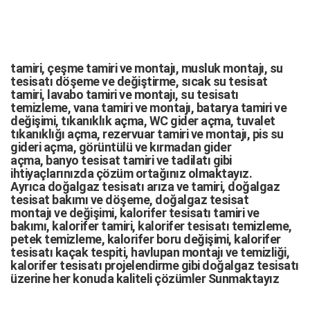
tamiri,
çeşme tamiri
ve
montajı
,
musluk montajı
,
su
tesisatı döşeme
ve değiştirme,
sıcak su tesisat
tamiri
,
lavabo tamiri
ve
montajı,
su tesisatı
temizleme
,
vana tamiri
ve
montajı
,
batarya tamiri
ve
değişimi
, tıkanıklık açma
,
WC gider açma
,
tuvalet
tıkanıklığı açma
,
rezervuar tamiri
ve montajı,
pis su
gideri açma
,
görüntülü ve kırmadan gider
açma
,
banyo tesisat tamiri
ve
tadilatı
gibi
ihtiyaçlarınızda çözüm ortağınız olmaktayız.
Ayrıca
doğalgaz tesisatı arıza
ve tamiri,
doğalgaz
tesisat bakımı
ve döşeme,
doğalgaz tesisat
montajı
ve değişimi, kalorifer tesisatı tamiri ve
bakımı, kalorifer tamiri, kalorifer tesisatı temizleme,
petek temizleme, kalorifer boru değişimi, kalorifer
tesisatı kaçak tespiti, havlupan montajı ve temizliği,
kalorifer tesisatı projelendirme gibi d
oğalgaz tesisatı
üzerine her konuda kaliteli çözümler Sunmaktayız