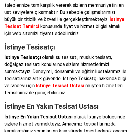
taleplerinize tam karşılık vererek sizlerin memnuniyetini en
üst seviyelere çıkarmaktır. Bu sebeple çalışmalarımızı
büyük bir titizlik ve özveri ile gerçekleştirmekteyiz.
İstinye
Tesisat Tamirci
konusunda fiyat ve hizmet bilgisi almak
için web sitemizi ziyaret edebilirsiniz.
İstinye Tesisatçı
İstinye Tesisatçı
olarak su tesisatı, musluk tesisatı,
doğalgaz tesisatı konularında sizlere hizmetlerimizi
sunmaktayız. Deneyimli, donanımlı ve eğitimli ustalarımız ile
tesisatlarınız artık güvende. İstinye Tesisatçı hakkında bilgi
ve randevu için
İstinye Tesisat Ustası
müşteri hizmetleri
temsilcimiz ile görüşebilirsiniz.
İstinye En Yakın Tesisat Ustası
İstinye En Yakın Tesisat Ustası
olarak İstinye bölgesinde
sizlere hizmet vermekteyiz. Amacımız tesisatlarınızda
karşılaştığınız sorunları en kısa sürede tespit ederek onarım