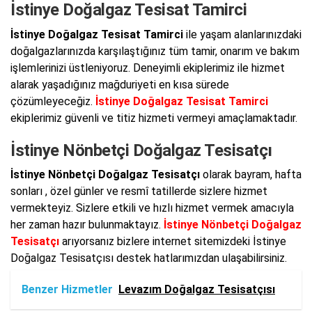
İstinye Doğalgaz Tesisat Tamirci
İstinye Doğalgaz Tesisat Tamirci
ile yaşam alanlarınızdaki
doğalgazlarınızda karşılaştığınız tüm tamir, onarım ve bakım
işlemlerinizi üstleniyoruz. Deneyimli ekiplerimiz ile hizmet
alarak yaşadığınız mağduriyeti en kısa sürede
çözümleyeceğiz.
İstinye Doğalgaz Tesisat Tamirci
ekiplerimiz güvenli ve titiz hizmeti vermeyi amaçlamaktadır.
İstinye Nönbetçi Doğalgaz Tesisatçı
İstinye Nönbetçi Doğalgaz Tesisatçı
olarak bayram, hafta
sonları , özel günler ve resmî tatillerde sizlere hizmet
vermekteyiz. Sizlere etkili ve hızlı hizmet vermek amacıyla
her zaman hazır bulunmaktayız.
İstinye Nönbetçi Doğalgaz
Tesisatçı
arıyorsanız bizlere internet sitemizdeki İstinye
Doğalgaz Tesisatçısı destek hatlarımızdan ulaşabilirsiniz.
Benzer Hizmetler
Levazım Doğalgaz Tesisatçısı