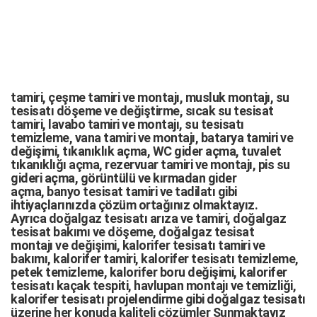
tamiri,
çeşme tamiri
ve
montajı
,
musluk montajı
,
su
tesisatı döşeme
ve değiştirme,
sıcak su tesisat
tamiri
,
lavabo tamiri
ve
montajı,
su tesisatı
temizleme
,
vana tamiri
ve
montajı
,
batarya tamiri
ve
değişimi
, tıkanıklık açma
,
WC gider açma
,
tuvalet
tıkanıklığı açma
,
rezervuar tamiri
ve montajı,
pis su
gideri açma
,
görüntülü ve kırmadan gider
açma
,
banyo tesisat tamiri
ve
tadilatı
gibi
ihtiyaçlarınızda çözüm ortağınız olmaktayız.
Ayrıca
doğalgaz tesisatı arıza
ve tamiri,
doğalgaz
tesisat bakımı
ve döşeme,
doğalgaz tesisat
montajı
ve değişimi, kalorifer tesisatı tamiri ve
bakımı, kalorifer tamiri, kalorifer tesisatı temizleme,
petek temizleme, kalorifer boru değişimi, kalorifer
tesisatı kaçak tespiti, havlupan montajı ve temizliği,
kalorifer tesisatı projelendirme gibi d
oğalgaz tesisatı
üzerine her konuda kaliteli çözümler Sunmaktayız