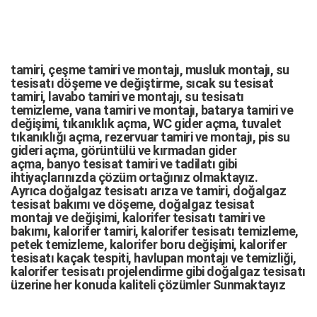
tamiri,
çeşme tamiri
ve
montajı
,
musluk montajı
,
su
tesisatı döşeme
ve değiştirme,
sıcak su tesisat
tamiri
,
lavabo tamiri
ve
montajı,
su tesisatı
temizleme
,
vana tamiri
ve
montajı
,
batarya tamiri
ve
değişimi
, tıkanıklık açma
,
WC gider açma
,
tuvalet
tıkanıklığı açma
,
rezervuar tamiri
ve montajı,
pis su
gideri açma
,
görüntülü ve kırmadan gider
açma
,
banyo tesisat tamiri
ve
tadilatı
gibi
ihtiyaçlarınızda çözüm ortağınız olmaktayız.
Ayrıca
doğalgaz tesisatı arıza
ve tamiri,
doğalgaz
tesisat bakımı
ve döşeme,
doğalgaz tesisat
montajı
ve değişimi, kalorifer tesisatı tamiri ve
bakımı, kalorifer tamiri, kalorifer tesisatı temizleme,
petek temizleme, kalorifer boru değişimi, kalorifer
tesisatı kaçak tespiti, havlupan montajı ve temizliği,
kalorifer tesisatı projelendirme gibi d
oğalgaz tesisatı
üzerine her konuda kaliteli çözümler Sunmaktayız